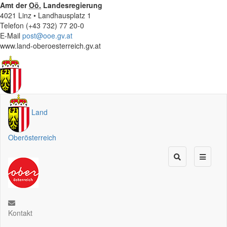
Amt der
Oö.
Landesregierung
4021 Linz • Landhausplatz 1
Telefon (+43 732) 77 20-0
E-Mail
post@ooe.gv.at
www.land-oberoesterreich.gv.at
Land
Oberösterreich
Kontakt