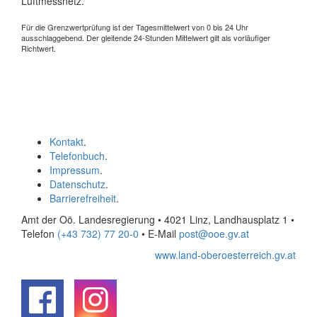
Luftmessnetz.
Für die Grenzwertprüfung ist der Tagesmittelwert von 0 bis 24 Uhr
ausschlaggebend. Der gleitende 24-Stunden Mittelwert gilt als vorläufiger
Richtwert.
Kontakt
.
Telefonbuch
.
Impressum
.
Datenschutz
.
Barrierefreiheit
.
Amt der Oö. Landesregierung • 4021 Linz, Landhausplatz 1
•
Telefon
(+43 732) 77 20-0
• E-Mail
post@ooe.gv.at
www.land-oberoesterreich.gv.at