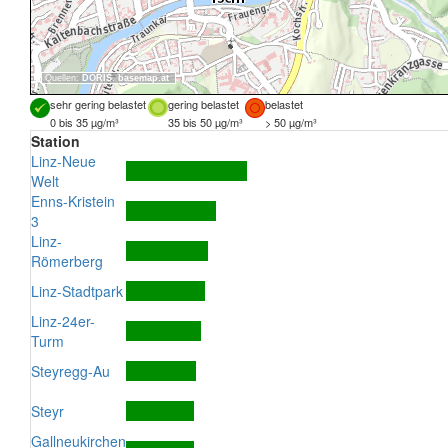
Quellen:
DORIS
,
basemap.at
sehr gering belastet
gering belastet
belastet
0 bis 35 µg/m³
35 bis 50 µg/m³
> 50 µg/m³
Station
Linz-Neue
Welt
Enns-Kristein
3
Linz-
Römerberg
Linz-Stadtpark
Linz-24er-
Turm
Steyregg-Au
Steyr
Gallneukirchen