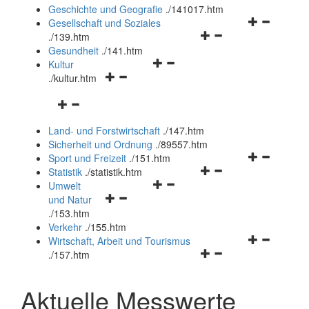
und
Geschichte und Geografie
.
/141017.htm
schließen
Navigationsm
Gesellschaft und Soziales
Navigationsmenü
öffnen
.
/139.htm
öffnen
und
Gesundheit
.
/141.htm
Navigationsmenü
und
schließen
Kultur
Navigationsmenü
öffnen
schließen
.
/kultur.htm
öffnen
und
Navigationsmenü
und
schließen
öffnen
schließen
Land- und Forstwirtschaft
.
/147.htm
und
Sicherheit und Ordnung
.
/89557.htm
schließen
Navigationsm
Sport und Freizeit
.
/151.htm
Navigationsmenü
öffnen
Statistik
.
/statistik.htm
Navigationsmenü
öffnen
und
Umwelt
Navigationsmenü
öffnen
und
schließen
und Natur
öffnen
und
schließen
.
/153.htm
und
schließen
Verkehr
.
/155.htm
schließen
Navigationsm
Wirtschaft, Arbeit und Tourismus
Navigationsmenü
öffnen
.
/157.htm
öffnen
und
und
schließen
Aktuelle Messwerte
schließen