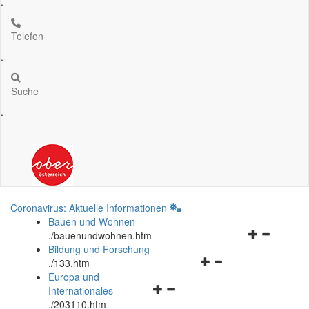
.
Telefon
.
Suche
.
Coronavirus: Aktuelle Informationen
Bauen und Wohnen
Navigationsm
.
/bauenundwohnen.htm
öffnen
Bildung und Forschung
Navigationsmenü
und
.
/133.htm
öffnen
schließen
Europa und
Navigationsmenü
und
Internationales
öffnen
schließen
.
/203110.htm