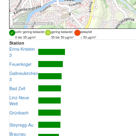
Quellen:
DORIS
,
basemap.at
sehr gering belastet
gering belastet
belastet
0 bis 35 µg/m³
35 bis 50 µg/m³
> 50 µg/m³
Station
Enns-Kristein
3
Feuerkogel
Gallneukirchen
3
Bad Zell
Linz-Neue
Welt
Grünbach
Steyregg-Au
Braunau