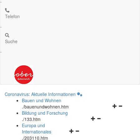
.
Telefon
.
Suche
.
Coronavirus: Aktuelle Informationen
Bauen und Wohnen
Navigationsm
.
/bauenundwohnen.htm
öffnen
Bildung und Forschung
Navigationsmenü
und
.
/133.htm
öffnen
schließen
Europa und
Navigationsmenü
und
Internationales
öffnen
schließen
.
/203110.htm