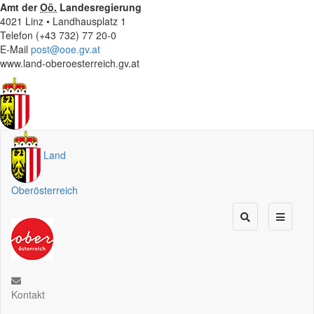
Amt der
Oö.
Landesregierung
4021 Linz • Landhausplatz 1
Telefon (+43 732) 77 20-0
E-Mail
post@ooe.gv.at
www.land-oberoesterreich.gv.at
Land
Oberösterreich
Kontakt