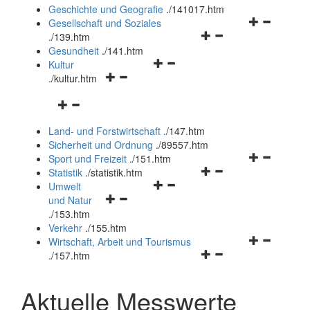
und
Geschichte und Geografie
.
/141017.htm
schließen
Navigationsm
Gesellschaft und Soziales
Navigationsmenü
öffnen
.
/139.htm
öffnen
und
Gesundheit
.
/141.htm
Navigationsmenü
und
schließen
Kultur
Navigationsmenü
öffnen
schließen
.
/kultur.htm
öffnen
und
Navigationsmenü
und
schließen
öffnen
schließen
Land- und Forstwirtschaft
.
/147.htm
und
Sicherheit und Ordnung
.
/89557.htm
schließen
Navigationsm
Sport und Freizeit
.
/151.htm
Navigationsmenü
öffnen
Statistik
.
/statistik.htm
Navigationsmenü
öffnen
und
Umwelt
Navigationsmenü
öffnen
und
schließen
und Natur
öffnen
und
schließen
.
/153.htm
und
schließen
Verkehr
.
/155.htm
schließen
Navigationsm
Wirtschaft, Arbeit und Tourismus
Navigationsmenü
öffnen
.
/157.htm
öffnen
und
und
schließen
Aktuelle Messwerte
schließen