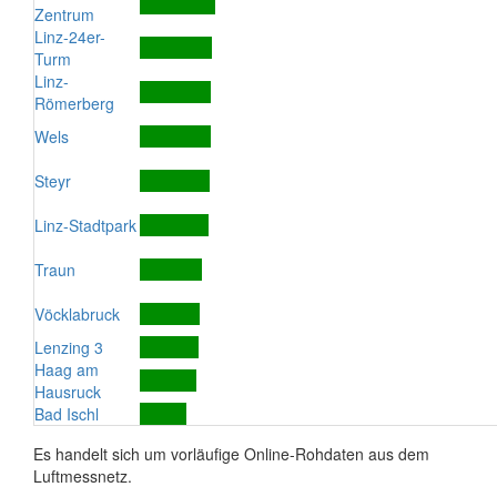
Zentrum
Linz-24er-
Turm
Linz-
Römerberg
Wels
Steyr
Linz-Stadtpark
Traun
Vöcklabruck
Lenzing 3
Haag am
Hausruck
Bad Ischl
Es handelt sich um vorläufige Online-Rohdaten aus dem
Luftmessnetz.