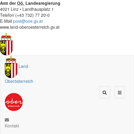
Amt der
Oö.
Landesregierung
4021 Linz • Landhausplatz 1
Telefon (+43 732) 77 20-0
E-Mail
post@ooe.gv.at
www.land-oberoesterreich.gv.at
Land
Oberösterreich
Kontakt