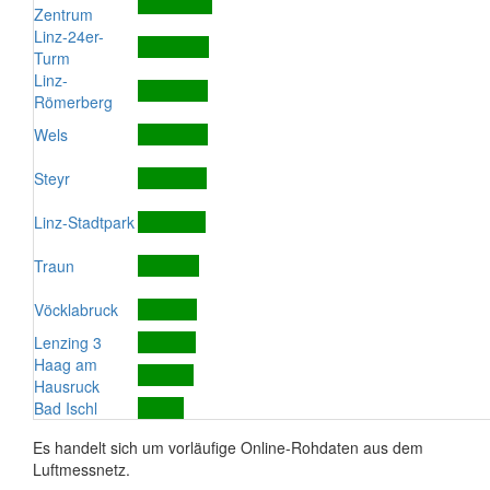
Zentrum
Linz-24er-
Turm
Linz-
Römerberg
Wels
Steyr
Linz-Stadtpark
Traun
Vöcklabruck
Lenzing 3
Haag am
Hausruck
Bad Ischl
Es handelt sich um vorläufige Online-Rohdaten aus dem
Luftmessnetz.