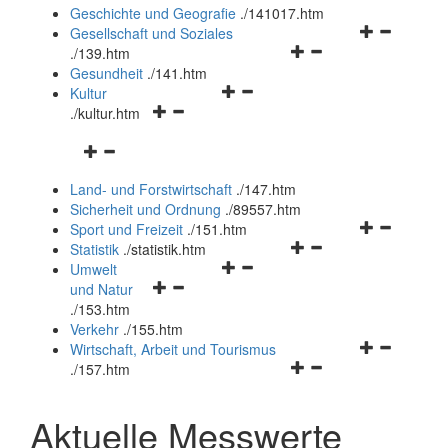
und
Geschichte und Geografie
.
/141017.htm
schließen
Navigationsm
Gesellschaft und Soziales
Navigationsmenü
öffnen
.
/139.htm
öffnen
und
Gesundheit
.
/141.htm
Navigationsmenü
und
schließen
Kultur
Navigationsmenü
öffnen
schließen
.
/kultur.htm
öffnen
und
Navigationsmenü
und
schließen
öffnen
schließen
Land- und Forstwirtschaft
.
/147.htm
und
Sicherheit und Ordnung
.
/89557.htm
schließen
Navigationsm
Sport und Freizeit
.
/151.htm
Navigationsmenü
öffnen
Statistik
.
/statistik.htm
Navigationsmenü
öffnen
und
Umwelt
Navigationsmenü
öffnen
und
schließen
und Natur
öffnen
und
schließen
.
/153.htm
und
schließen
Verkehr
.
/155.htm
schließen
Navigationsm
Wirtschaft, Arbeit und Tourismus
Navigationsmenü
öffnen
.
/157.htm
öffnen
und
und
schließen
Aktuelle Messwerte
schließen