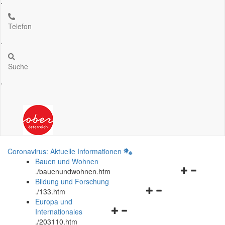
.
Telefon
.
Suche
.
Coronavirus: Aktuelle Informationen
Bauen und Wohnen
Navigationsm
.
/bauenundwohnen.htm
öffnen
Bildung und Forschung
Navigationsmenü
und
.
/133.htm
öffnen
schließen
Europa und
Navigationsmenü
und
Internationales
öffnen
schließen
.
/203110.htm