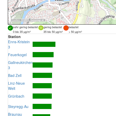
Quellen:
DORIS
,
basemap.at
sehr gering belastet
gering belastet
belastet
0 bis 35 µg/m³
35 bis 50 µg/m³
> 50 µg/m³
Station
Enns-Kristein
3
Feuerkogel
Gallneukirchen
3
Bad Zell
Linz-Neue
Welt
Grünbach
Steyregg-Au
Braunau