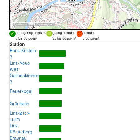
Quellen:
DORIS
,
basemap.at
sehr gering belastet
gering belastet
belastet
0 bis 35 µg/m³
35 bis 50 µg/m³
> 50 µg/m³
Station
Enns-Kristein
3
Linz-Neue
Welt
Gallneukirchen
3
Feuerkogel
Grünbach
Linz-24er-
Turm
Linz-
Römerberg
Braunau