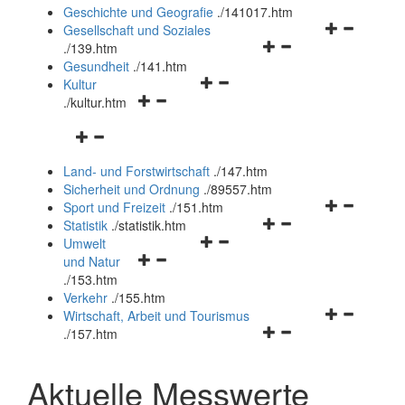
und
Geschichte und Geografie
.
/141017.htm
schließen
Navigationsm
Gesellschaft und Soziales
Navigationsmenü
öffnen
.
/139.htm
öffnen
und
Gesundheit
.
/141.htm
Navigationsmenü
und
schließen
Kultur
Navigationsmenü
öffnen
schließen
.
/kultur.htm
öffnen
und
Navigationsmenü
und
schließen
öffnen
schließen
Land- und Forstwirtschaft
.
/147.htm
und
Sicherheit und Ordnung
.
/89557.htm
schließen
Navigationsm
Sport und Freizeit
.
/151.htm
Navigationsmenü
öffnen
Statistik
.
/statistik.htm
Navigationsmenü
öffnen
und
Umwelt
Navigationsmenü
öffnen
und
schließen
und Natur
öffnen
und
schließen
.
/153.htm
und
schließen
Verkehr
.
/155.htm
schließen
Navigationsm
Wirtschaft, Arbeit und Tourismus
Navigationsmenü
öffnen
.
/157.htm
öffnen
und
und
schließen
Aktuelle Messwerte
schließen