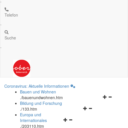
.
Telefon
.
Suche
.
Coronavirus: Aktuelle Informationen
Bauen und Wohnen
Navigationsm
.
/bauenundwohnen.htm
öffnen
Bildung und Forschung
Navigationsmenü
und
.
/133.htm
öffnen
schließen
Europa und
Navigationsmenü
und
Internationales
öffnen
schließen
.
/203110.htm