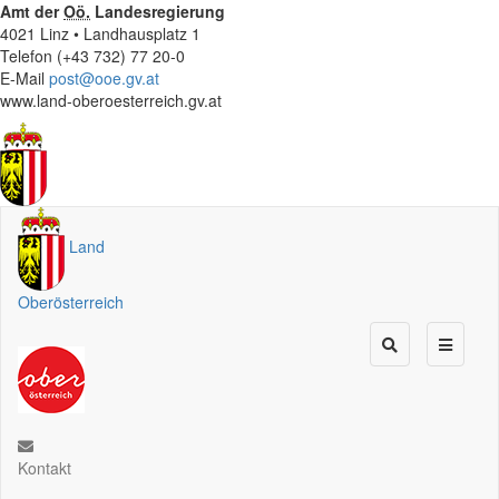
Amt der
Oö.
Landesregierung
4021 Linz • Landhausplatz 1
Telefon (+43 732) 77 20-0
E-Mail
post@ooe.gv.at
www.land-oberoesterreich.gv.at
Land
Oberösterreich
Kontakt