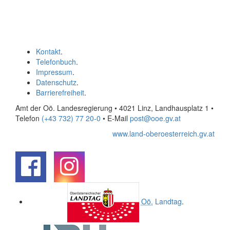
Kontakt
.
Telefonbuch
.
Impressum
.
Datenschutz
.
Barrierefreiheit
.
Amt der Oö. Landesregierung • 4021 Linz, Landhausplatz 1
•
Telefon
(+43 732) 77 20-0
• E-Mail
post@ooe.gv.at
www.land-oberoesterreich.gv.at
.
.
Oö.
Landtag
.