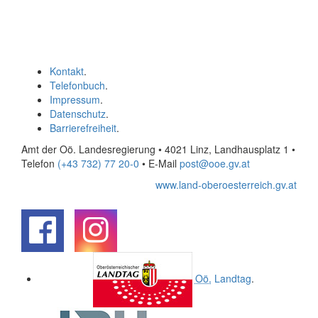
Kontakt
.
Telefonbuch
.
Impressum
.
Datenschutz
.
Barrierefreiheit
.
Amt der Oö. Landesregierung • 4021 Linz, Landhausplatz 1
•
Telefon
(+43 732) 77 20-0
• E-Mail
post@ooe.gv.at
www.land-oberoesterreich.gv.at
.
.
Oö.
Landtag
.