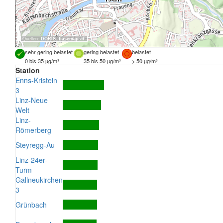
Quellen:
DORIS
,
basemap.at
sehr gering belastet
gering belastet
belastet
0 bis 35 µg/m³
35 bis 50 µg/m³
> 50 µg/m³
Station
Enns-Kristein
3
Linz-Neue
Welt
Linz-
Römerberg
Steyregg-Au
Linz-24er-
Turm
Gallneukirchen
3
Grünbach