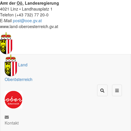
Amt der
Oö.
Landesregierung
4021 Linz • Landhausplatz 1
Telefon (+43 732) 77 20-0
E-Mail
post@ooe.gv.at
www.land-oberoesterreich.gv.at
Land
Oberösterreich
Kontakt