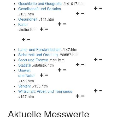
und
Geschichte und Geografie
.
/141017.htm
schließen
Navigationsm
Gesellschaft und Soziales
Navigationsmenü
öffnen
.
/139.htm
öffnen
und
Gesundheit
.
/141.htm
Navigationsmenü
und
schließen
Kultur
Navigationsmenü
öffnen
schließen
.
/kultur.htm
öffnen
und
Navigationsmenü
und
schließen
öffnen
schließen
Land- und Forstwirtschaft
.
/147.htm
und
Sicherheit und Ordnung
.
/89557.htm
schließen
Navigationsm
Sport und Freizeit
.
/151.htm
Navigationsmenü
öffnen
Statistik
.
/statistik.htm
Navigationsmenü
öffnen
und
Umwelt
Navigationsmenü
öffnen
und
schließen
und Natur
öffnen
und
schließen
.
/153.htm
und
schließen
Verkehr
.
/155.htm
schließen
Navigationsm
Wirtschaft, Arbeit und Tourismus
Navigationsmenü
öffnen
.
/157.htm
öffnen
und
und
schließen
Aktuelle Messwerte
schließen