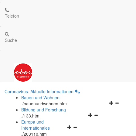
.
Telefon
.
Suche
.
Coronavirus: Aktuelle Informationen
Bauen und Wohnen
Navigationsm
.
/bauenundwohnen.htm
öffnen
Bildung und Forschung
Navigationsmenü
und
.
/133.htm
öffnen
schließen
Europa und
Navigationsmenü
und
Internationales
öffnen
schließen
.
/203110.htm