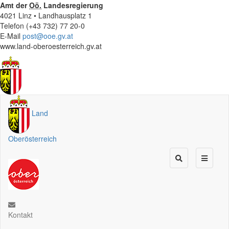
Amt der
Oö.
Landesregierung
4021 Linz • Landhausplatz 1
Telefon (+43 732) 77 20-0
E-Mail
post@ooe.gv.at
www.land-oberoesterreich.gv.at
Land
Oberösterreich
Kontakt