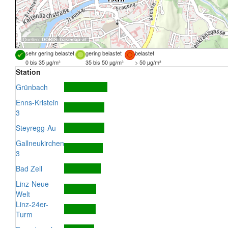
Quellen:
DORIS
,
basemap.at
sehr gering belastet
gering belastet
belastet
0 bis 35 µg/m³
35 bis 50 µg/m³
> 50 µg/m³
Station
Grünbach
Enns-Kristein
3
Steyregg-Au
Gallneukirchen
3
Bad Zell
Linz-Neue
Welt
Linz-24er-
Turm