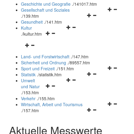
und
Geschichte und Geografie
.
/141017.htm
schließen
Navigationsm
Gesellschaft und Soziales
Navigationsmenü
öffnen
.
/139.htm
öffnen
und
Gesundheit
.
/141.htm
Navigationsmenü
und
schließen
Kultur
Navigationsmenü
öffnen
schließen
.
/kultur.htm
öffnen
und
Navigationsmenü
und
schließen
öffnen
schließen
Land- und Forstwirtschaft
.
/147.htm
und
Sicherheit und Ordnung
.
/89557.htm
schließen
Navigationsm
Sport und Freizeit
.
/151.htm
Navigationsmenü
öffnen
Statistik
.
/statistik.htm
Navigationsmenü
öffnen
und
Umwelt
Navigationsmenü
öffnen
und
schließen
und Natur
öffnen
und
schließen
.
/153.htm
und
schließen
Verkehr
.
/155.htm
schließen
Navigationsm
Wirtschaft, Arbeit und Tourismus
Navigationsmenü
öffnen
.
/157.htm
öffnen
und
und
schließen
Aktuelle Messwerte
schließen