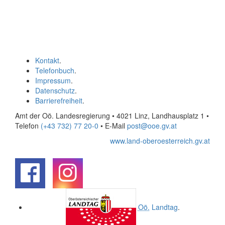
Kontakt
.
Telefonbuch
.
Impressum
.
Datenschutz
.
Barrierefreiheit
.
Amt der Oö. Landesregierung • 4021 Linz, Landhausplatz 1
•
Telefon
(+43 732) 77 20-0
• E-Mail
post@ooe.gv.at
www.land-oberoesterreich.gv.at
.
.
Oö.
Landtag
.