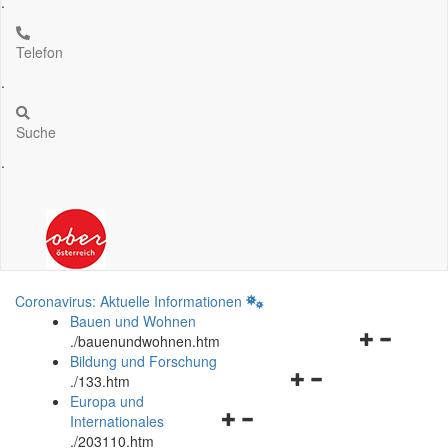
.
Telefon
.
Suche
.
Coronavirus: Aktuelle Informationen
Bauen und Wohnen
Navigationsm
.
/bauenundwohnen.htm
öffnen
Bildung und Forschung
Navigationsmenü
und
.
/133.htm
öffnen
schließen
Europa und
Navigationsmenü
und
Internationales
öffnen
schließen
.
/203110.htm