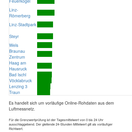
Feuerkogel
Linz-
Römerberg
Linz-Stadtpark
Steyr
Wels
Braunau
Zentrum
Haag am
Hausruck
Bad Ischl
Vöcklabruck
Lenzing 3
Traun
Es handelt sich um vorläufige Online-Rohdaten aus dem
Luftmessnetz.
Für die Grenzwertprüfung ist der Tagesmittelwert von 0 bis 24 Uhr
ausschlaggebend. Der gleitende 24-Stunden Mittelwert gilt als vorläufiger
Richtwert.