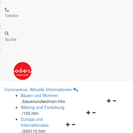
.
Telefon
.
Suche
.
Coronavirus: Aktuelle Informationen
Bauen und Wohnen
Navigationsm
.
/bauenundwohnen.htm
öffnen
Bildung und Forschung
Navigationsmenü
und
.
/133.htm
öffnen
schließen
Europa und
Navigationsmenü
und
Internationales
öffnen
schließen
.
/203110.htm