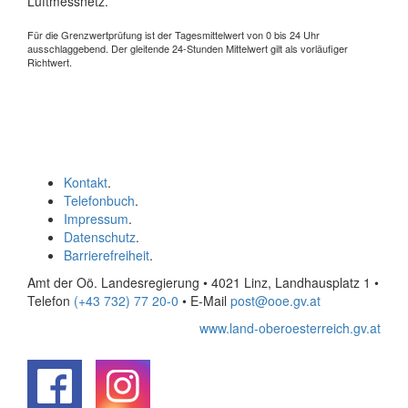
Luftmessnetz.
Für die Grenzwertprüfung ist der Tagesmittelwert von 0 bis 24 Uhr
ausschlaggebend. Der gleitende 24-Stunden Mittelwert gilt als vorläufiger
Richtwert.
Kontakt
.
Telefonbuch
.
Impressum
.
Datenschutz
.
Barrierefreiheit
.
Amt der Oö. Landesregierung • 4021 Linz, Landhausplatz 1
•
Telefon
(+43 732) 77 20-0
• E-Mail
post@ooe.gv.at
www.land-oberoesterreich.gv.at