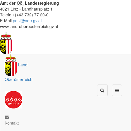
Amt der
Oö.
Landesregierung
4021 Linz • Landhausplatz 1
Telefon (+43 732) 77 20-0
E-Mail
post@ooe.gv.at
www.land-oberoesterreich.gv.at
Land
Oberösterreich
Kontakt