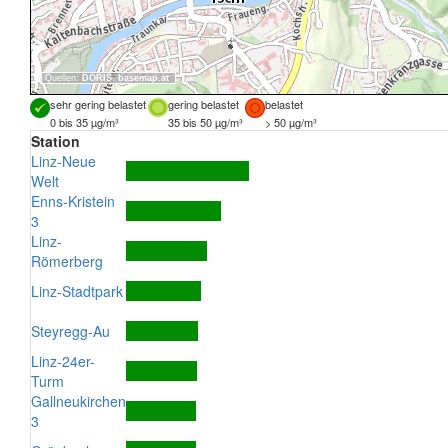
Quellen:
DORIS
,
basemap.at
sehr gering belastet
gering belastet
belastet
0 bis 35 µg/m³
35 bis 50 µg/m³
> 50 µg/m³
Station
Linz-Neue
Welt
Enns-Kristein
3
Linz-
Römerberg
Linz-Stadtpark
Steyregg-Au
Linz-24er-
Turm
Gallneukirchen
3