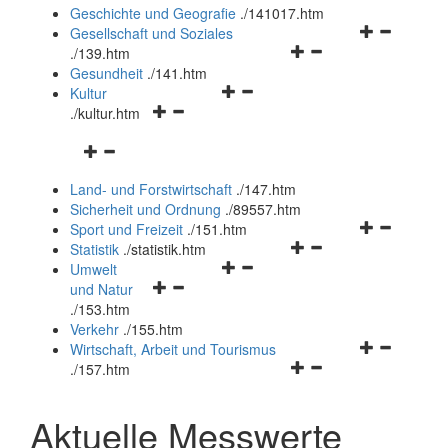
und
Geschichte und Geografie
.
/141017.htm
schließen
Navigationsm
Gesellschaft und Soziales
Navigationsmenü
öffnen
.
/139.htm
öffnen
und
Gesundheit
.
/141.htm
Navigationsmenü
und
schließen
Kultur
Navigationsmenü
öffnen
schließen
.
/kultur.htm
öffnen
und
Navigationsmenü
und
schließen
öffnen
schließen
Land- und Forstwirtschaft
.
/147.htm
und
Sicherheit und Ordnung
.
/89557.htm
schließen
Navigationsm
Sport und Freizeit
.
/151.htm
Navigationsmenü
öffnen
Statistik
.
/statistik.htm
Navigationsmenü
öffnen
und
Umwelt
Navigationsmenü
öffnen
und
schließen
und Natur
öffnen
und
schließen
.
/153.htm
und
schließen
Verkehr
.
/155.htm
schließen
Navigationsm
Wirtschaft, Arbeit und Tourismus
Navigationsmenü
öffnen
.
/157.htm
öffnen
und
und
schließen
Aktuelle Messwerte
schließen