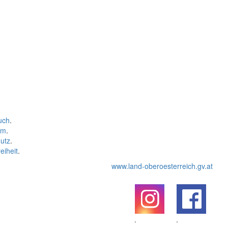
uch
.
um
.
utz
.
eiheit
.
www.land-oberoesterreich.gv.at
.
.