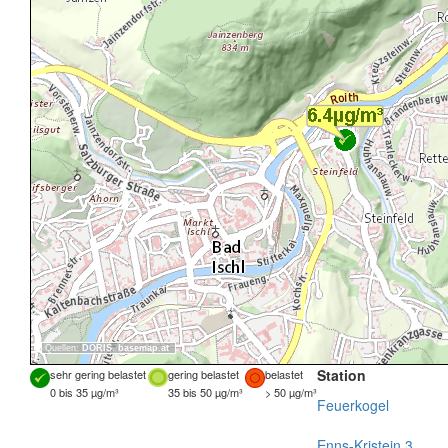
Quellen:
DORIS
,
basemap.at
Station
sehr gering belastet
gering belastet
belastet
0 bis 35 µg/m³
35 bis 50 µg/m³
> 50 µg/m³
Feuerkogel
Enns-Kristein 3