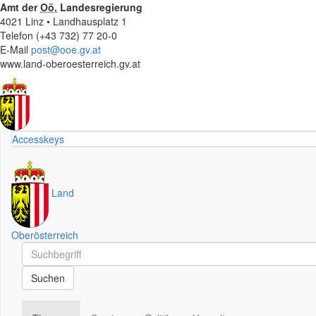
Amt der
Oö.
Landesregierung
4021 Linz • Landhausplatz 1
Telefon (+43 732) 77 20-0
E-Mail
post@ooe.gv.at
www.land-oberoesterreich.gv.at
Accesskeys
Land
Oberösterreich
Schnellsuche
Schnellsuche
Suchen