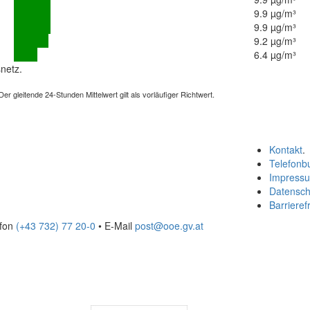
9.9 µg/m³
9.9 µg/m³
9.2 µg/m³
6.4 µg/m³
netz.
 gleitende 24-Stunden Mittelwert gilt als vorläufiger Richtwert.
Kontakt
.
Telefonb
Impress
Datensch
Barrierefr
efon
(+43 732) 77 20-0
• E-Mail
post@ooe.gv.at