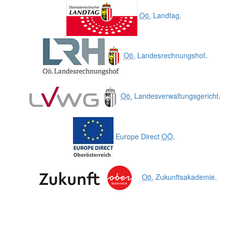
Oö.
Landtag
.
Oö.
Landesrechnungshof
.
Oö.
Landesverwaltungsgericht
.
Europe Direct
OÖ
.
Oö.
Zukunftsakademie
.