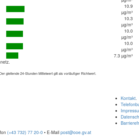
10.9
µg/m³
10.3
µg/m³
10.0
µg/m³
10.0
µg/m³
7.3 µg/m³
netz.
 gleitende 24-Stunden Mittelwert gilt als vorläufiger Richtwert.
Kontakt
.
Telefonb
Impress
Datensch
Barrierefr
efon
(+43 732) 77 20-0
• E-Mail
post@ooe.gv.at