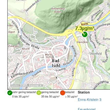
Quellen:
DORIS
,
basemap.at
Station
sehr gering belastet
gering belastet
belastet
0 bis 35 µg/m³
35 bis 50 µg/m³
> 50 µg/m³
Enns-Kristein 3
Feuerkogel