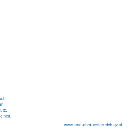
uch
.
um
.
utz
.
eiheit
.
www.land-oberoesterreich.gv.at