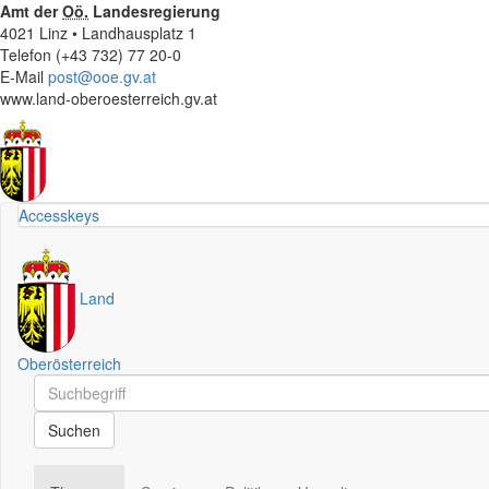
Amt der
Oö.
Landesregierung
4021 Linz • Landhausplatz 1
Telefon (+43 732) 77 20-0
E-Mail
post@ooe.gv.at
www.land-oberoesterreich.gv.at
Accesskeys
Land
Oberösterreich
Schnellsuche
Schnellsuche
Suchen