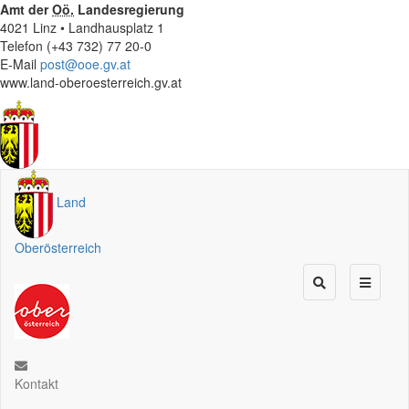
Amt der
Oö.
Landesregierung
4021 Linz • Landhausplatz 1
Telefon (+43 732) 77 20-0
E-Mail
post@ooe.gv.at
www.land-oberoesterreich.gv.at
Land
Oberösterreich
Kontakt