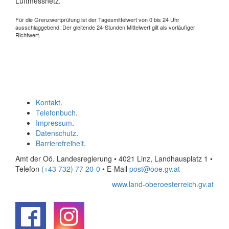
Luftmessnetz.
Für die Grenzwertprüfung ist der Tagesmittelwert von 0 bis 24 Uhr
ausschlaggebend. Der gleitende 24-Stunden Mittelwert gilt als vorläufiger
Richtwert.
Kontakt
.
Telefonbuch
.
Impressum
.
Datenschutz
.
Barrierefreiheit
.
Amt der Oö. Landesregierung • 4021 Linz, Landhausplatz 1
•
Telefon
(+43 732) 77 20-0
• E-Mail
post@ooe.gv.at
www.land-oberoesterreich.gv.at