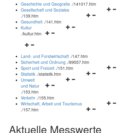
und
Geschichte und Geografie
.
/141017.htm
schließen
Navigationsm
Gesellschaft und Soziales
Navigationsmenü
öffnen
.
/139.htm
öffnen
und
Gesundheit
.
/141.htm
Navigationsmenü
und
schließen
Kultur
Navigationsmenü
öffnen
schließen
.
/kultur.htm
öffnen
und
Navigationsmenü
und
schließen
öffnen
schließen
Land- und Forstwirtschaft
.
/147.htm
und
Sicherheit und Ordnung
.
/89557.htm
schließen
Navigationsm
Sport und Freizeit
.
/151.htm
Navigationsmenü
öffnen
Statistik
.
/statistik.htm
Navigationsmenü
öffnen
und
Umwelt
Navigationsmenü
öffnen
und
schließen
und Natur
öffnen
und
schließen
.
/153.htm
und
schließen
Verkehr
.
/155.htm
schließen
Navigationsm
Wirtschaft, Arbeit und Tourismus
Navigationsmenü
öffnen
.
/157.htm
öffnen
und
und
schließen
Aktuelle Messwerte
schließen