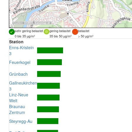
Quellen:
DORIS
,
basemap.at
sehr gering belastet
gering belastet
belastet
0 bis 35 µg/m³
35 bis 50 µg/m³
> 50 µg/m³
Station
Enns-Kristein
3
Feuerkogel
Grünbach
Gallneukirchen
3
Linz-Neue
Welt
Braunau
Zentrum
Steyregg-Au