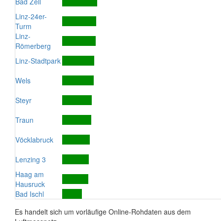
Bad Zell
Linz-24er-
Turm
Linz-
Römerberg
Linz-Stadtpark
Wels
Steyr
Traun
Vöcklabruck
Lenzing 3
Haag am
Hausruck
Bad Ischl
Es handelt sich um vorläufige Online-Rohdaten aus dem