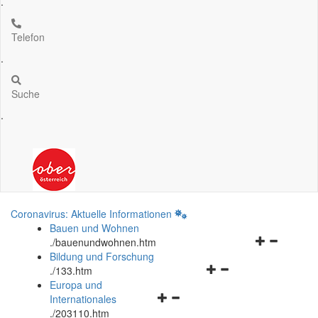
.
Telefon
.
Suche
.
Coronavirus: Aktuelle Informationen
Bauen und Wohnen
Navigationsm
.
/bauenundwohnen.htm
öffnen
Bildung und Forschung
Navigationsmenü
und
.
/133.htm
öffnen
schließen
Europa und
Navigationsmenü
und
Internationales
öffnen
schließen
.
/203110.htm