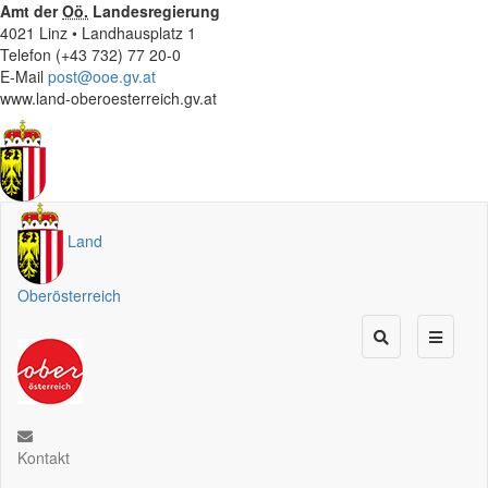
Amt der
Oö.
Landesregierung
4021 Linz • Landhausplatz 1
Telefon (+43 732) 77 20-0
E-Mail
post@ooe.gv.at
www.land-oberoesterreich.gv.at
Land
Oberösterreich
Kontakt