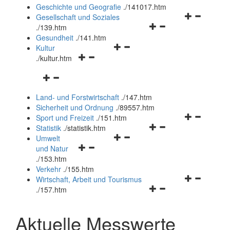
und
Geschichte und Geografie
.
/141017.htm
schließen
Navigationsm
Gesellschaft und Soziales
Navigationsmenü
öffnen
.
/139.htm
öffnen
und
Gesundheit
.
/141.htm
Navigationsmenü
und
schließen
Kultur
Navigationsmenü
öffnen
schließen
.
/kultur.htm
öffnen
und
Navigationsmenü
und
schließen
öffnen
schließen
Land- und Forstwirtschaft
.
/147.htm
und
Sicherheit und Ordnung
.
/89557.htm
schließen
Navigationsm
Sport und Freizeit
.
/151.htm
Navigationsmenü
öffnen
Statistik
.
/statistik.htm
Navigationsmenü
öffnen
und
Umwelt
Navigationsmenü
öffnen
und
schließen
und Natur
öffnen
und
schließen
.
/153.htm
und
schließen
Verkehr
.
/155.htm
schließen
Navigationsm
Wirtschaft, Arbeit und Tourismus
Navigationsmenü
öffnen
.
/157.htm
öffnen
und
und
schließen
Aktuelle Messwerte
schließen