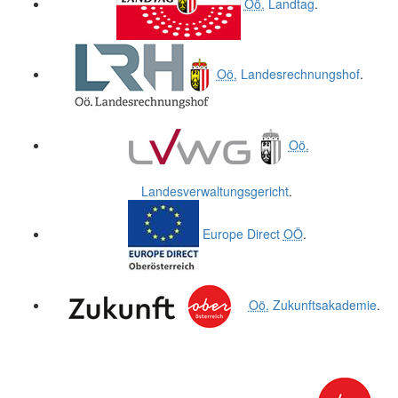
Oö.
Landtag
.
Oö.
Landesrechnungshof
.
Oö.
Landesverwaltungsgericht
.
Europe Direct
OÖ
.
Oö.
Zukunftsakademie
.