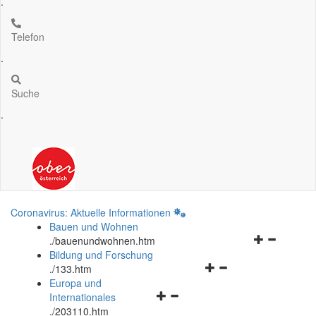
.
Telefon
.
Suche
.
Coronavirus: Aktuelle Informationen
Bauen und Wohnen
Navigationsm
.
/bauenundwohnen.htm
öffnen
Bildung und Forschung
Navigationsmenü
und
.
/133.htm
öffnen
schließen
Europa und
Navigationsmenü
und
Internationales
öffnen
schließen
.
/203110.htm