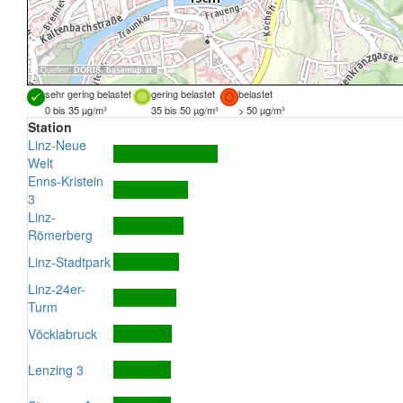
Quellen:
DORIS
,
basemap.at
sehr gering belastet
gering belastet
belastet
0 bis 35 µg/m³
35 bis 50 µg/m³
> 50 µg/m³
Station
Linz-Neue
Welt
Enns-Kristein
3
Linz-
Römerberg
Linz-Stadtpark
Linz-24er-
Turm
Vöcklabruck
Lenzing 3