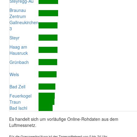
Steyregg-Au
Braunau
Zentrum
Gallneukirchen
3
Steyr
Haag am
Hausruck
Grünbach
Wels
Bad Zell
Feuerkogel
Traun
Bad Ischl
Es handelt sich um vorläufige Online-Rohdaten aus dem
Luftmessnetz.
Für die Grenzwertprüfung ist der Tagesmittelwert von 0 bis 24 Uhr