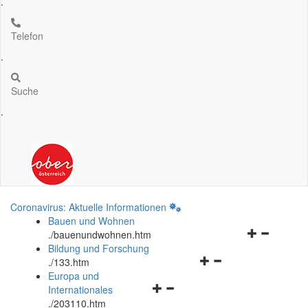
.
Telefon
.
Suche
.
Coronavirus: Aktuelle Informationen
Bauen und Wohnen
Navigationsm
.
/bauenundwohnen.htm
öffnen
Bildung und Forschung
Navigationsmenü
und
.
/133.htm
öffnen
schließen
Europa und
Navigationsmenü
und
Internationales
öffnen
schließen
.
/203110.htm