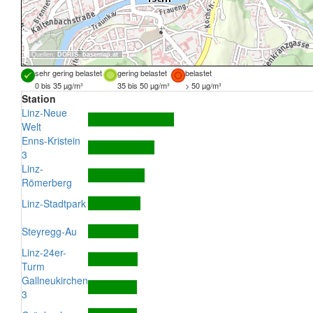
Quellen:
DORIS
,
basemap.at
sehr gering belastet
gering belastet
belastet
0 bis 35 µg/m³
35 bis 50 µg/m³
> 50 µg/m³
Station
Linz-Neue
Welt
Enns-Kristein
3
Linz-
Römerberg
Linz-Stadtpark
Steyregg-Au
Linz-24er-
Turm
Gallneukirchen
3