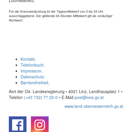
Luftmessnetz.
Für die Grenzwertprüfung ist der Tagesmittelwert von 0 bis 24 Uhr
ausschlaggebend. Der gleitende 24-Stunden Mittelwert gilt als vorläufiger
Richtwert.
Kontakt
.
Telefonbuch
.
Impressum
.
Datenschutz
.
Barrierefreiheit
.
Amt der Oö. Landesregierung • 4021 Linz, Landhausplatz 1
•
Telefon
(+43 732) 77 20-0
• E-Mail
post@ooe.gv.at
www.land-oberoesterreich.gv.at