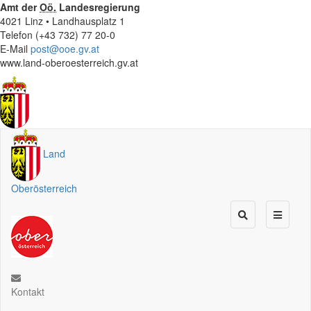
Amt der
Oö.
Landesregierung
4021 Linz • Landhausplatz 1
Telefon (+43 732) 77 20-0
E-Mail
post@ooe.gv.at
www.land-oberoesterreich.gv.at
Land
Oberösterreich
Kontakt