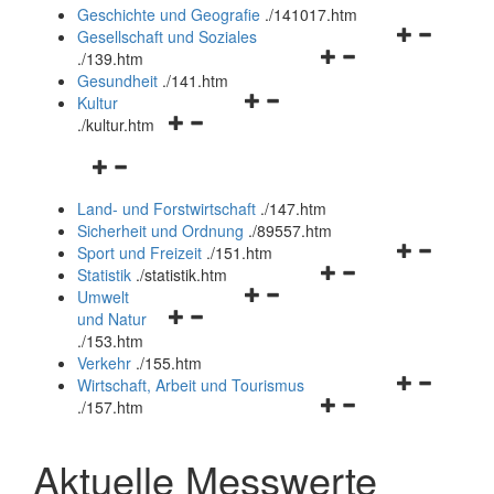
und
Geschichte und Geografie
.
/141017.htm
schließen
Navigationsm
Gesellschaft und Soziales
Navigationsmenü
öffnen
.
/139.htm
öffnen
und
Gesundheit
.
/141.htm
Navigationsmenü
und
schließen
Kultur
Navigationsmenü
öffnen
schließen
.
/kultur.htm
öffnen
und
Navigationsmenü
und
schließen
öffnen
schließen
Land- und Forstwirtschaft
.
/147.htm
und
Sicherheit und Ordnung
.
/89557.htm
schließen
Navigationsm
Sport und Freizeit
.
/151.htm
Navigationsmenü
öffnen
Statistik
.
/statistik.htm
Navigationsmenü
öffnen
und
Umwelt
Navigationsmenü
öffnen
und
schließen
und Natur
öffnen
und
schließen
.
/153.htm
und
schließen
Verkehr
.
/155.htm
schließen
Navigationsm
Wirtschaft, Arbeit und Tourismus
Navigationsmenü
öffnen
.
/157.htm
öffnen
und
und
schließen
Aktuelle Messwerte
schließen