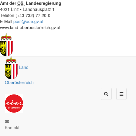
Amt der
Oö.
Landesregierung
4021 Linz • Landhausplatz 1
Telefon (+43 732) 77 20-0
E-Mail
post@ooe.gv.at
www.land-oberoesterreich.gv.at
Land
Oberösterreich
Kontakt