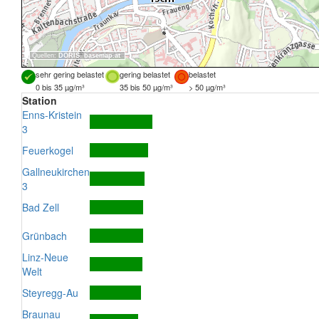
Quellen:
DORIS
,
basemap.at
sehr gering belastet
gering belastet
belastet
0 bis 35 µg/m³
35 bis 50 µg/m³
> 50 µg/m³
Station
Enns-Kristein
3
Feuerkogel
Gallneukirchen
3
Bad Zell
Grünbach
Linz-Neue
Welt
Steyregg-Au
Braunau