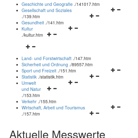
und
Geschichte und Geografie
.
/141017.htm
schließen
Navigationsm
Gesellschaft und Soziales
Navigationsmenü
öffnen
.
/139.htm
öffnen
und
Gesundheit
.
/141.htm
Navigationsmenü
und
schließen
Kultur
Navigationsmenü
öffnen
schließen
.
/kultur.htm
öffnen
und
Navigationsmenü
und
schließen
öffnen
schließen
Land- und Forstwirtschaft
.
/147.htm
und
Sicherheit und Ordnung
.
/89557.htm
schließen
Navigationsm
Sport und Freizeit
.
/151.htm
Navigationsmenü
öffnen
Statistik
.
/statistik.htm
Navigationsmenü
öffnen
und
Umwelt
Navigationsmenü
öffnen
und
schließen
und Natur
öffnen
und
schließen
.
/153.htm
und
schließen
Verkehr
.
/155.htm
schließen
Navigationsm
Wirtschaft, Arbeit und Tourismus
Navigationsmenü
öffnen
.
/157.htm
öffnen
und
und
schließen
Aktuelle Messwerte
schließen