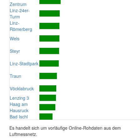
Zentrum
Linz-24er-
Turm
Linz-
Römerberg
Wels
Steyr
Linz-Stadtpark
Traun
Vöcklabruck
Lenzing 3
Haag am
Hausruck
Bad Ischl
Es handelt sich um vorläufige Online-Rohdaten aus dem
Luftmessnetz.