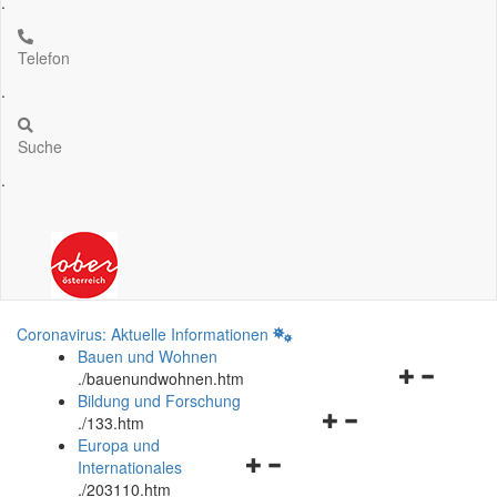
.
Telefon
.
Suche
.
Coronavirus: Aktuelle Informationen
Bauen und Wohnen
Navigationsm
.
/bauenundwohnen.htm
öffnen
Bildung und Forschung
Navigationsmenü
und
.
/133.htm
öffnen
schließen
Europa und
Navigationsmenü
und
Internationales
öffnen
schließen
.
/203110.htm