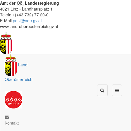
Amt der
Oö.
Landesregierung
4021 Linz • Landhausplatz 1
Telefon (+43 732) 77 20-0
E-Mail
post@ooe.gv.at
www.land-oberoesterreich.gv.at
Land
Oberösterreich
Kontakt