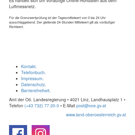
Es handelt sich um vorläufige Online-Rohdaten aus dem
Luftmessnetz.
Für die Grenzwertprüfung ist der Tagesmittelwert von 0 bis 24 Uhr
ausschlaggebend. Der gleitende 24-Stunden Mittelwert gilt als vorläufiger
Richtwert.
Kontakt
.
Telefonbuch
.
Impressum
.
Datenschutz
.
Barrierefreiheit
.
Amt der Oö. Landesregierung • 4021 Linz, Landhausplatz 1
•
Telefon
(+43 732) 77 20-0
• E-Mail
post@ooe.gv.at
www.land-oberoesterreich.gv.at