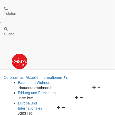
.
Telefon
.
Suche
.
Coronavirus: Aktuelle Informationen
Bauen und Wohnen
Navigationsm
.
/bauenundwohnen.htm
öffnen
Bildung und Forschung
Navigationsmenü
und
.
/133.htm
öffnen
schließen
Europa und
Navigationsmenü
und
Internationales
öffnen
schließen
.
/203110.htm