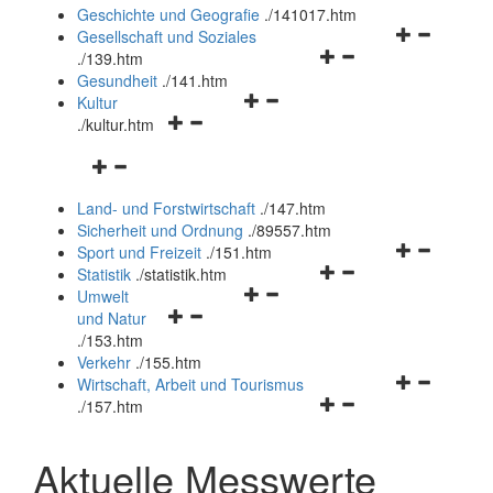
und
Geschichte und Geografie
.
/141017.htm
schließen
Navigationsm
Gesellschaft und Soziales
Navigationsmenü
öffnen
.
/139.htm
öffnen
und
Gesundheit
.
/141.htm
Navigationsmenü
und
schließen
Kultur
Navigationsmenü
öffnen
schließen
.
/kultur.htm
öffnen
und
Navigationsmenü
und
schließen
öffnen
schließen
Land- und Forstwirtschaft
.
/147.htm
und
Sicherheit und Ordnung
.
/89557.htm
schließen
Navigationsm
Sport und Freizeit
.
/151.htm
Navigationsmenü
öffnen
Statistik
.
/statistik.htm
Navigationsmenü
öffnen
und
Umwelt
Navigationsmenü
öffnen
und
schließen
und Natur
öffnen
und
schließen
.
/153.htm
und
schließen
Verkehr
.
/155.htm
schließen
Navigationsm
Wirtschaft, Arbeit und Tourismus
Navigationsmenü
öffnen
.
/157.htm
öffnen
und
und
schließen
Aktuelle Messwerte
schließen