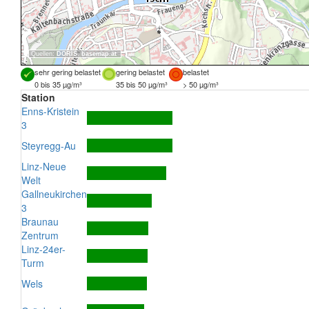
Quellen:
DORIS
,
basemap.at
sehr gering belastet
gering belastet
belastet
0 bis 35 µg/m³
35 bis 50 µg/m³
> 50 µg/m³
Station
Enns-Kristein
3
Steyregg-Au
Linz-Neue
Welt
Gallneukirchen
3
Braunau
Zentrum
Linz-24er-
Turm
Wels