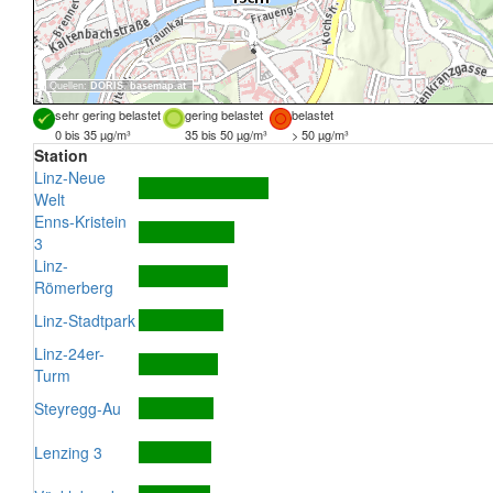
Quellen:
DORIS
,
basemap.at
sehr gering belastet
gering belastet
belastet
0 bis 35 µg/m³
35 bis 50 µg/m³
> 50 µg/m³
Station
Linz-Neue
Welt
Enns-Kristein
3
Linz-
Römerberg
Linz-Stadtpark
Linz-24er-
Turm
Steyregg-Au
Lenzing 3