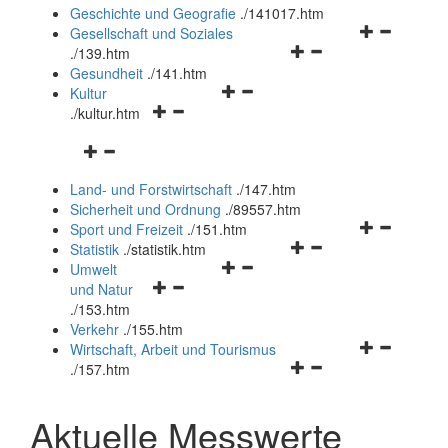
und
Geschichte und Geografie
.
/141017.htm
schließen
Navigationsm
Gesellschaft und Soziales
Navigationsmenü
öffnen
.
/139.htm
öffnen
und
Gesundheit
.
/141.htm
Navigationsmenü
und
schließen
Kultur
Navigationsmenü
öffnen
schließen
.
/kultur.htm
öffnen
und
Navigationsmenü
und
schließen
öffnen
schließen
Land- und Forstwirtschaft
.
/147.htm
und
Sicherheit und Ordnung
.
/89557.htm
schließen
Navigationsm
Sport und Freizeit
.
/151.htm
Navigationsmenü
öffnen
Statistik
.
/statistik.htm
Navigationsmenü
öffnen
und
Umwelt
Navigationsmenü
öffnen
und
schließen
und Natur
öffnen
und
schließen
.
/153.htm
und
schließen
Verkehr
.
/155.htm
schließen
Navigationsm
Wirtschaft, Arbeit und Tourismus
Navigationsmenü
öffnen
.
/157.htm
öffnen
und
und
schließen
Aktuelle Messwerte
schließen