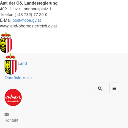
Amt der
Oö.
Landesregierung
4021 Linz • Landhausplatz 1
Telefon (+43 732) 77 20-0
E-Mail
post@ooe.gv.at
www.land-oberoesterreich.gv.at
Land
Oberösterreich
Kontakt