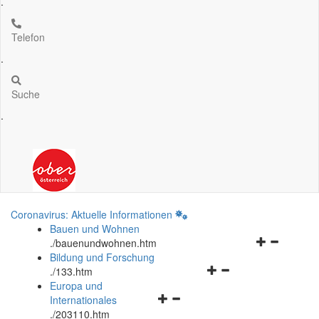
.
Telefon
.
Suche
.
Coronavirus: Aktuelle Informationen
Bauen und Wohnen
Navigationsm
.
/bauenundwohnen.htm
öffnen
Bildung und Forschung
Navigationsmenü
und
.
/133.htm
öffnen
schließen
Europa und
Navigationsmenü
und
Internationales
öffnen
schließen
.
/203110.htm