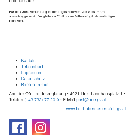
Luftmessnetz.
Für die Grenzwertprüfung ist der Tagesmittelwert von 0 bis 24 Uhr
ausschlaggebend. Der gleitende 24-Stunden Mittelwert gilt als vorläufiger
Richtwert.
Kontakt
.
Telefonbuch
.
Impressum
.
Datenschutz
.
Barrierefreiheit
.
Amt der Oö. Landesregierung • 4021 Linz, Landhausplatz 1
•
Telefon
(+43 732) 77 20-0
• E-Mail
post@ooe.gv.at
www.land-oberoesterreich.gv.at