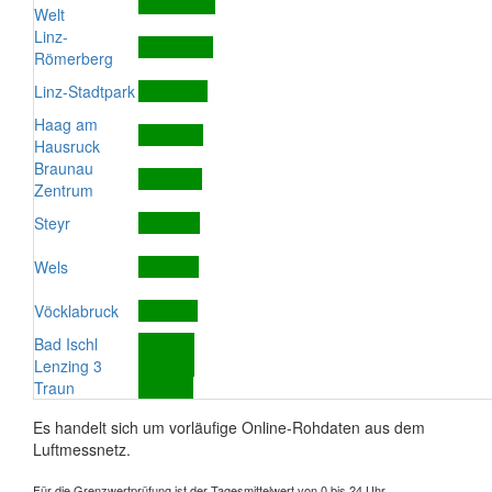
Welt
Linz-
Römerberg
Linz-Stadtpark
Haag am
Hausruck
Braunau
Zentrum
Steyr
Wels
Vöcklabruck
Bad Ischl
Lenzing 3
Traun
Es handelt sich um vorläufige Online-Rohdaten aus dem
Luftmessnetz.
Für die Grenzwertprüfung ist der Tagesmittelwert von 0 bis 24 Uhr