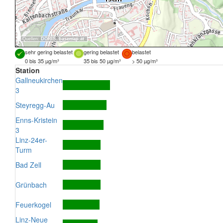
Quellen:
DORIS
,
basemap.at
sehr gering belastet
gering belastet
belastet
0 bis 35 µg/m³
35 bis 50 µg/m³
> 50 µg/m³
Station
Gallneukirchen
3
Steyregg-Au
Enns-Kristein
3
Linz-24er-
Turm
Bad Zell
Grünbach
Feuerkogel
Linz-Neue