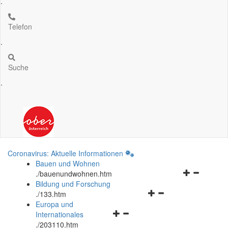
.
Telefon
.
Suche
.
Coronavirus: Aktuelle Informationen
Bauen und Wohnen
Navigationsm
.
/bauenundwohnen.htm
öffnen
Bildung und Forschung
Navigationsmenü
und
.
/133.htm
öffnen
schließen
Europa und
Navigationsmenü
und
Internationales
öffnen
schließen
.
/203110.htm