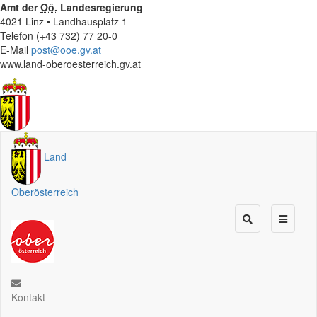
Amt der
Oö.
Landesregierung
4021 Linz • Landhausplatz 1
Telefon (+43 732) 77 20-0
E-Mail
post@ooe.gv.at
www.land-oberoesterreich.gv.at
Land
Oberösterreich
Kontakt