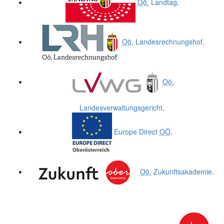
Oö.
Landtag
.
Oö.
Landesrechnungshof
.
Oö.
Landesverwaltungsgericht
.
Europe Direct
OÖ
.
Oö.
Zukunftsakademie
.