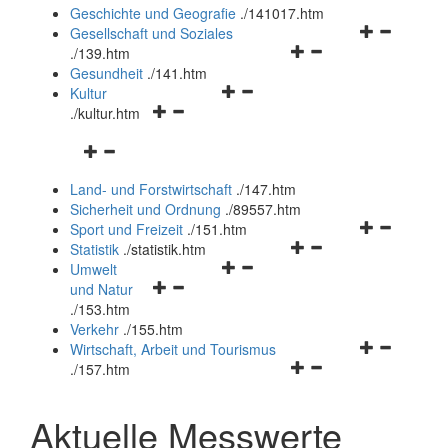
und
Geschichte und Geografie
.
/141017.htm
schließen
Navigationsm
Gesellschaft und Soziales
Navigationsmenü
öffnen
.
/139.htm
öffnen
und
Gesundheit
.
/141.htm
Navigationsmenü
und
schließen
Kultur
Navigationsmenü
öffnen
schließen
.
/kultur.htm
öffnen
und
Navigationsmenü
und
schließen
öffnen
schließen
Land- und Forstwirtschaft
.
/147.htm
und
Sicherheit und Ordnung
.
/89557.htm
schließen
Navigationsm
Sport und Freizeit
.
/151.htm
Navigationsmenü
öffnen
Statistik
.
/statistik.htm
Navigationsmenü
öffnen
und
Umwelt
Navigationsmenü
öffnen
und
schließen
und Natur
öffnen
und
schließen
.
/153.htm
und
schließen
Verkehr
.
/155.htm
schließen
Navigationsm
Wirtschaft, Arbeit und Tourismus
Navigationsmenü
öffnen
.
/157.htm
öffnen
und
und
schließen
Aktuelle Messwerte
schließen