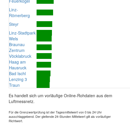
Feuerkogel
Linz-
Römerberg
Steyr
Linz-Stadtpark
Wels
Braunau
Zentrum
Vöcklabruck
Haag am
Hausruck
Bad Ischl
Lenzing 3
Traun
Es handelt sich um vorläufige Online-Rohdaten aus dem
Luftmessnetz.
Für die Grenzwertprüfung ist der Tagesmittelwert von 0 bis 24 Uhr
ausschlaggebend. Der gleitende 24-Stunden Mittelwert gilt als vorläufiger
Richtwert.