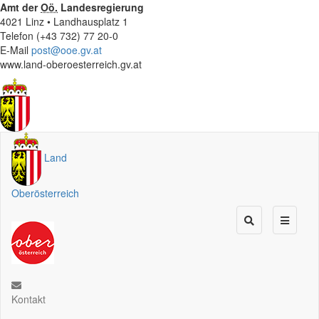
Amt der
Oö.
Landesregierung
4021 Linz • Landhausplatz 1
Telefon (+43 732) 77 20-0
E-Mail
post@ooe.gv.at
www.land-oberoesterreich.gv.at
Land
Oberösterreich
Kontakt