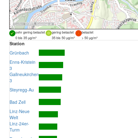
Quellen:
DORIS
,
basemap.at
sehr gering belastet
gering belastet
belastet
0 bis 35 µg/m³
35 bis 50 µg/m³
> 50 µg/m³
Station
Grünbach
Enns-Kristein
3
Gallneukirchen
3
Steyregg-Au
Bad Zell
Linz-Neue
Welt
Linz-24er-
Turm