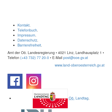
Kontakt
.
Telefonbuch
.
Impressum
.
Datenschutz
.
Barrierefreiheit
.
Amt der Oö. Landesregierung • 4021 Linz, Landhausplatz 1
•
Telefon
(+43 732) 77 20-0
• E-Mail
post@ooe.gv.at
www.land-oberoesterreich.gv.at
.
.
Oö.
Landtag
.