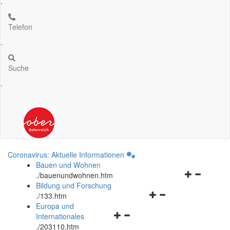
.
Telefon
.
Suche
.
Coronavirus: Aktuelle Informationen
Bauen und Wohnen
Navigationsm
.
/bauenundwohnen.htm
öffnen
Bildung und Forschung
Navigationsmenü
und
.
/133.htm
öffnen
schließen
Europa und
Navigationsmenü
und
Internationales
öffnen
schließen
.
/203110.htm