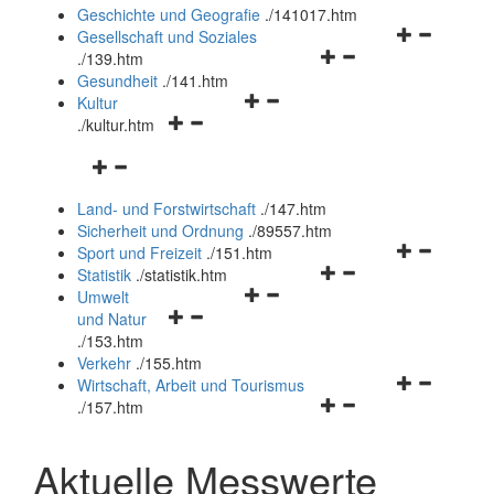
und
Geschichte und Geografie
.
/141017.htm
schließen
Navigationsm
Gesellschaft und Soziales
Navigationsmenü
öffnen
.
/139.htm
öffnen
und
Gesundheit
.
/141.htm
Navigationsmenü
und
schließen
Kultur
Navigationsmenü
öffnen
schließen
.
/kultur.htm
öffnen
und
Navigationsmenü
und
schließen
öffnen
schließen
Land- und Forstwirtschaft
.
/147.htm
und
Sicherheit und Ordnung
.
/89557.htm
schließen
Navigationsm
Sport und Freizeit
.
/151.htm
Navigationsmenü
öffnen
Statistik
.
/statistik.htm
Navigationsmenü
öffnen
und
Umwelt
Navigationsmenü
öffnen
und
schließen
und Natur
öffnen
und
schließen
.
/153.htm
und
schließen
Verkehr
.
/155.htm
schließen
Navigationsm
Wirtschaft, Arbeit und Tourismus
Navigationsmenü
öffnen
.
/157.htm
öffnen
und
und
schließen
Aktuelle Messwerte
schließen