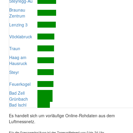
Steyregg-Au
Braunau
Zentrum
Lenzing 3
Vöcklabruck
Traun
Haag am
Hausruck
Steyr
Feuerkogel
Bad Zell
Grünbach
Bad Ischl
Es handelt sich um vorläufige Online-Rohdaten aus dem
Luftmessnetz.
Für die Grenzwertprüfung ist der Tagesmittelwert von 0 bis 24 Uhr