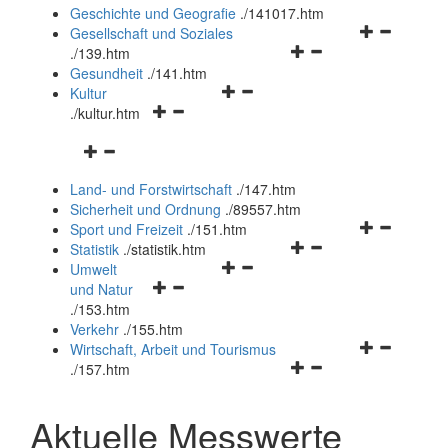
und
Geschichte und Geografie
.
/141017.htm
schließen
Navigationsm
Gesellschaft und Soziales
Navigationsmenü
öffnen
.
/139.htm
öffnen
und
Gesundheit
.
/141.htm
Navigationsmenü
und
schließen
Kultur
Navigationsmenü
öffnen
schließen
.
/kultur.htm
öffnen
und
Navigationsmenü
und
schließen
öffnen
schließen
Land- und Forstwirtschaft
.
/147.htm
und
Sicherheit und Ordnung
.
/89557.htm
schließen
Navigationsm
Sport und Freizeit
.
/151.htm
Navigationsmenü
öffnen
Statistik
.
/statistik.htm
Navigationsmenü
öffnen
und
Umwelt
Navigationsmenü
öffnen
und
schließen
und Natur
öffnen
und
schließen
.
/153.htm
und
schließen
Verkehr
.
/155.htm
schließen
Navigationsm
Wirtschaft, Arbeit und Tourismus
Navigationsmenü
öffnen
.
/157.htm
öffnen
und
und
schließen
Aktuelle Messwerte
schließen