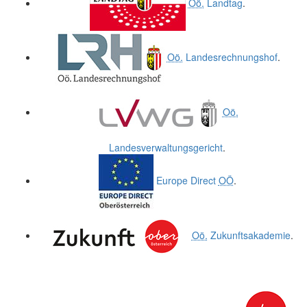
Oö.
Landtag
.
Oö.
Landesrechnungshof
.
Oö.
Landesverwaltungsgericht
.
Europe Direct
OÖ
.
Oö.
Zukunftsakademie
.