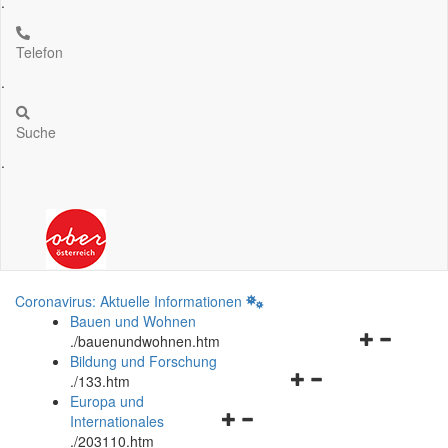
.
Telefon
.
Suche
.
Coronavirus: Aktuelle Informationen
Bauen und Wohnen
Navigationsm
.
/bauenundwohnen.htm
öffnen
Bildung und Forschung
Navigationsmenü
und
.
/133.htm
öffnen
schließen
Europa und
Navigationsmenü
und
Internationales
öffnen
schließen
.
/203110.htm