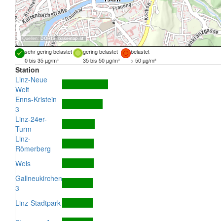
Quellen:
DORIS
,
basemap.at
sehr gering belastet
gering belastet
belastet
0 bis 35 µg/m³
35 bis 50 µg/m³
> 50 µg/m³
Station
Linz-Neue
Welt
Enns-Kristein
3
Linz-24er-
Turm
Linz-
Römerberg
Wels
Gallneukirchen
3
Linz-Stadtpark