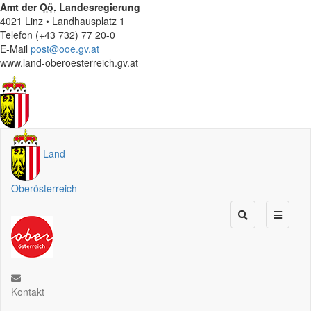
Amt der
Oö.
Landesregierung
4021 Linz • Landhausplatz 1
Telefon (+43 732) 77 20-0
E-Mail
post@ooe.gv.at
www.land-oberoesterreich.gv.at
Land
Oberösterreich
Kontakt