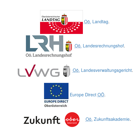
Oö.
Landtag
.
Oö.
Landesrechnungshof
.
Oö.
Landesverwaltungsgericht
.
Europe Direct
OÖ
.
Oö.
Zukunftsakademie
.