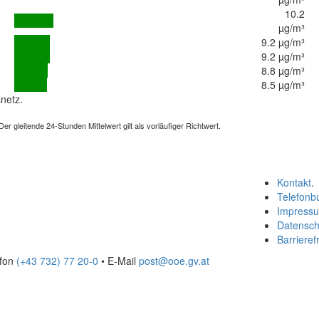
10.2
µg/m³
9.2 µg/m³
9.2 µg/m³
8.8 µg/m³
8.5 µg/m³
netz.
 gleitende 24-Stunden Mittelwert gilt als vorläufiger Richtwert.
Kontakt
.
Telefonb
Impress
Datensch
Barrierefr
efon
(+43 732) 77 20-0
• E-Mail
post@ooe.gv.at