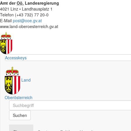
Amt der
Oö.
Landesregierung
4021 Linz • Landhausplatz 1
Telefon (+43 732) 77 20-0
E-Mail
post@ooe.gv.at
www.land-oberoesterreich.gv.at
Accesskeys
Land
Oberösterreich
Schnellsuche
Schnellsuche
Suchen