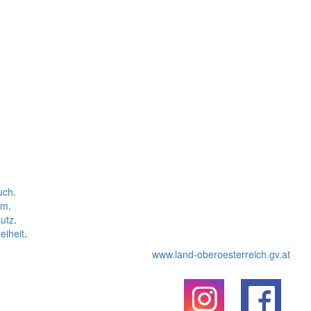
uch
.
um
.
utz
.
eiheit
.
www.land-oberoesterreich.gv.at