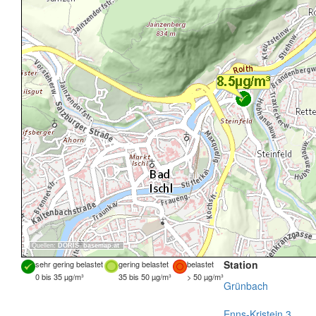
Quellen:
DORIS
,
basemap.at
Station
sehr gering belastet
gering belastet
belastet
0 bis 35 µg/m³
35 bis 50 µg/m³
> 50 µg/m³
Grünbach
Enns-Kristein 3