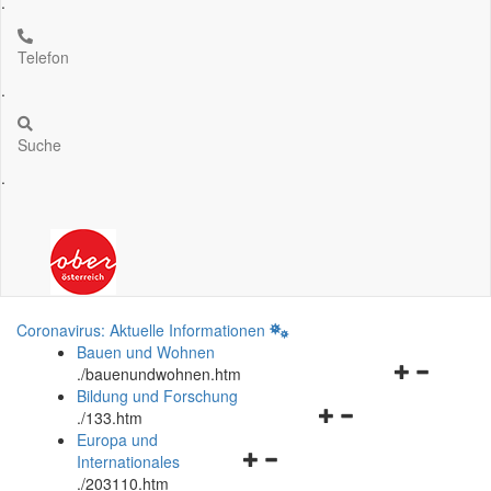
.
Telefon
.
Suche
.
Coronavirus: Aktuelle Informationen
Bauen und Wohnen
Navigationsm
.
/bauenundwohnen.htm
öffnen
Bildung und Forschung
Navigationsmenü
und
.
/133.htm
öffnen
schließen
Europa und
Navigationsmenü
und
Internationales
öffnen
schließen
.
/203110.htm