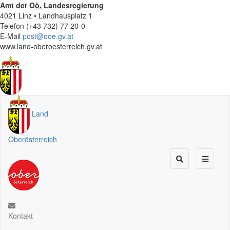
Amt der
Oö.
Landesregierung
4021 Linz • Landhausplatz 1
Telefon (+43 732) 77 20-0
E-Mail
post@ooe.gv.at
www.land-oberoesterreich.gv.at
Land
Oberösterreich
Kontakt