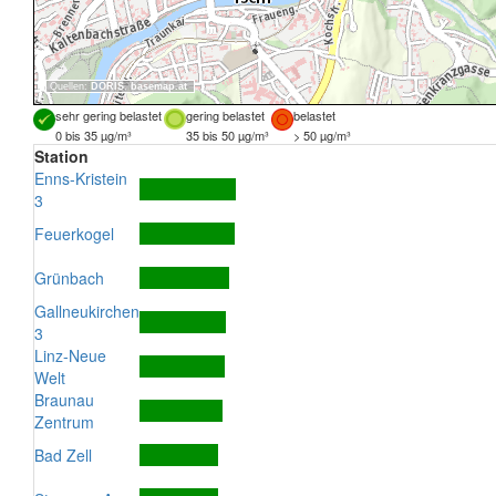
Quellen:
DORIS
,
basemap.at
sehr gering belastet
gering belastet
belastet
0 bis 35 µg/m³
35 bis 50 µg/m³
> 50 µg/m³
Station
Enns-Kristein
3
Feuerkogel
Grünbach
Gallneukirchen
3
Linz-Neue
Welt
Braunau
Zentrum
Bad Zell