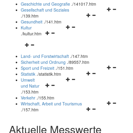
und
Geschichte und Geografie
.
/141017.htm
schließen
Navigationsm
Gesellschaft und Soziales
Navigationsmenü
öffnen
.
/139.htm
öffnen
und
Gesundheit
.
/141.htm
Navigationsmenü
und
schließen
Kultur
Navigationsmenü
öffnen
schließen
.
/kultur.htm
öffnen
und
Navigationsmenü
und
schließen
öffnen
schließen
Land- und Forstwirtschaft
.
/147.htm
und
Sicherheit und Ordnung
.
/89557.htm
schließen
Navigationsm
Sport und Freizeit
.
/151.htm
Navigationsmenü
öffnen
Statistik
.
/statistik.htm
Navigationsmenü
öffnen
und
Umwelt
Navigationsmenü
öffnen
und
schließen
und Natur
öffnen
und
schließen
.
/153.htm
und
schließen
Verkehr
.
/155.htm
schließen
Navigationsm
Wirtschaft, Arbeit und Tourismus
Navigationsmenü
öffnen
.
/157.htm
öffnen
und
und
schließen
Aktuelle Messwerte
schließen