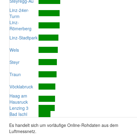
Steyregg-Au
Linz-24er-
Turm
Linz-
Römerberg
Linz-Stadtpark
Wels
Steyr
Traun
Vöcklabruck
Haag am
Hausruck
Lenzing 3
Bad Ischl
Es handelt sich um vorläufige Online-Rohdaten aus dem
Luftmessnetz.