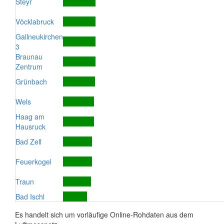
Steyr
Vöcklabruck
Gallneukirchen
3
Braunau
Zentrum
Grünbach
Wels
Haag am
Hausruck
Bad Zell
Feuerkogel
Traun
Bad Ischl
Es handelt sich um vorläufige Online-Rohdaten aus dem