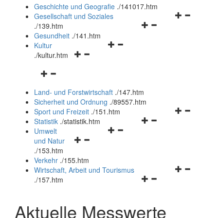
und
Geschichte und Geografie
.
/141017.htm
schließen
Navigationsm
Gesellschaft und Soziales
Navigationsmenü
öffnen
.
/139.htm
öffnen
und
Gesundheit
.
/141.htm
Navigationsmenü
und
schließen
Kultur
Navigationsmenü
öffnen
schließen
.
/kultur.htm
öffnen
und
Navigationsmenü
und
schließen
öffnen
schließen
Land- und Forstwirtschaft
.
/147.htm
und
Sicherheit und Ordnung
.
/89557.htm
schließen
Navigationsm
Sport und Freizeit
.
/151.htm
Navigationsmenü
öffnen
Statistik
.
/statistik.htm
Navigationsmenü
öffnen
und
Umwelt
Navigationsmenü
öffnen
und
schließen
und Natur
öffnen
und
schließen
.
/153.htm
und
schließen
Verkehr
.
/155.htm
schließen
Navigationsm
Wirtschaft, Arbeit und Tourismus
Navigationsmenü
öffnen
.
/157.htm
öffnen
und
und
schließen
Aktuelle Messwerte
schließen