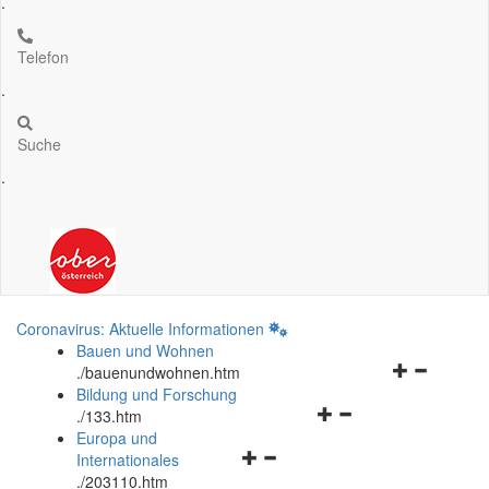
.
Telefon
.
Suche
.
Coronavirus: Aktuelle Informationen
Bauen und Wohnen
Navigationsm
.
/bauenundwohnen.htm
öffnen
Bildung und Forschung
Navigationsmenü
und
.
/133.htm
öffnen
schließen
Europa und
Navigationsmenü
und
Internationales
öffnen
schließen
.
/203110.htm