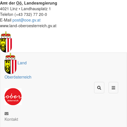
Amt der
Oö.
Landesregierung
4021 Linz • Landhausplatz 1
Telefon (+43 732) 77 20-0
E-Mail
post@ooe.gv.at
www.land-oberoesterreich.gv.at
Land
Oberösterreich
Kontakt