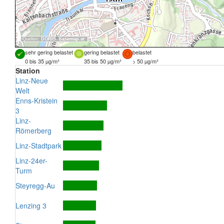
Quellen:
DORIS
,
basemap.at
sehr gering belastet
gering belastet
belastet
0 bis 35 µg/m³
35 bis 50 µg/m³
> 50 µg/m³
Station
Linz-Neue
Welt
Enns-Kristein
3
Linz-
Römerberg
Linz-Stadtpark
Linz-24er-
Turm
Steyregg-Au
Lenzing 3