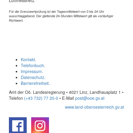
Luftmessnetz.
Für die Grenzwertprüfung ist der Tagesmittelwert von 0 bis 24 Uhr
ausschlaggebend. Der gleitende 24-Stunden Mittelwert gilt als vorläufiger
Richtwert.
Kontakt
.
Telefonbuch
.
Impressum
.
Datenschutz
.
Barrierefreiheit
.
Amt der Oö. Landesregierung • 4021 Linz, Landhausplatz 1
•
Telefon
(+43 732) 77 20-0
• E-Mail
post@ooe.gv.at
www.land-oberoesterreich.gv.at