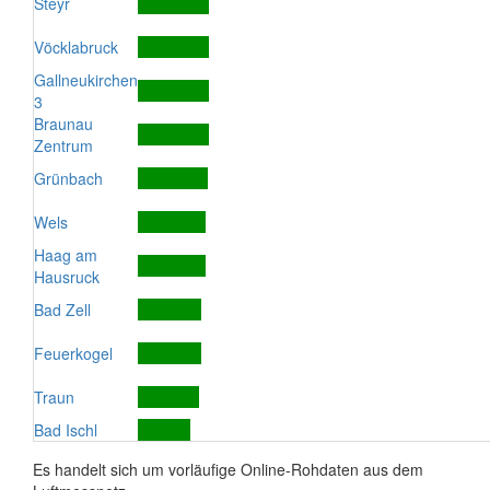
Steyr
Vöcklabruck
Gallneukirchen
3
Braunau
Zentrum
Grünbach
Wels
Haag am
Hausruck
Bad Zell
Feuerkogel
Traun
Bad Ischl
Es handelt sich um vorläufige Online-Rohdaten aus dem