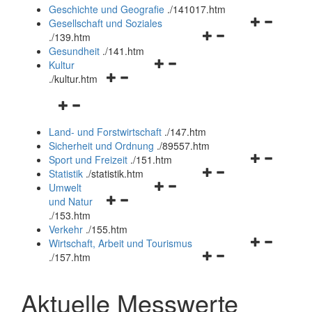
und
Geschichte und Geografie
.
/141017.htm
schließen
Navigationsm
Gesellschaft und Soziales
Navigationsmenü
öffnen
.
/139.htm
öffnen
und
Gesundheit
.
/141.htm
Navigationsmenü
und
schließen
Kultur
Navigationsmenü
öffnen
schließen
.
/kultur.htm
öffnen
und
Navigationsmenü
und
schließen
öffnen
schließen
Land- und Forstwirtschaft
.
/147.htm
und
Sicherheit und Ordnung
.
/89557.htm
schließen
Navigationsm
Sport und Freizeit
.
/151.htm
Navigationsmenü
öffnen
Statistik
.
/statistik.htm
Navigationsmenü
öffnen
und
Umwelt
Navigationsmenü
öffnen
und
schließen
und Natur
öffnen
und
schließen
.
/153.htm
und
schließen
Verkehr
.
/155.htm
schließen
Navigationsm
Wirtschaft, Arbeit und Tourismus
Navigationsmenü
öffnen
.
/157.htm
öffnen
und
und
schließen
Aktuelle Messwerte
schließen