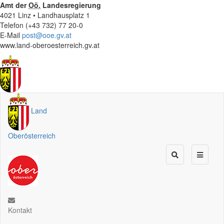
Amt der
Oö.
Landesregierung
4021 Linz • Landhausplatz 1
Telefon (+43 732) 77 20-0
E-Mail
post@ooe.gv.at
www.land-oberoesterreich.gv.at
Land
Oberösterreich
Kontakt