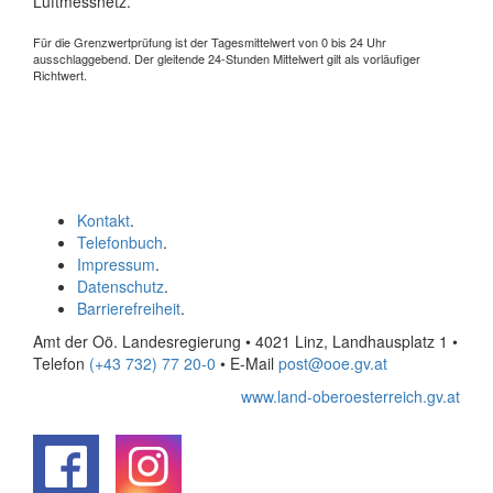
Luftmessnetz.
Für die Grenzwertprüfung ist der Tagesmittelwert von 0 bis 24 Uhr
ausschlaggebend. Der gleitende 24-Stunden Mittelwert gilt als vorläufiger
Richtwert.
Kontakt
.
Telefonbuch
.
Impressum
.
Datenschutz
.
Barrierefreiheit
.
Amt der Oö. Landesregierung • 4021 Linz, Landhausplatz 1
•
Telefon
(+43 732) 77 20-0
• E-Mail
post@ooe.gv.at
www.land-oberoesterreich.gv.at