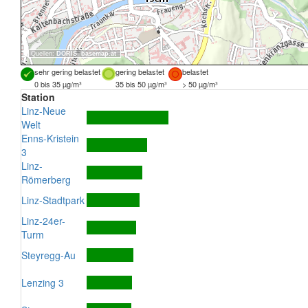
Quellen:
DORIS
,
basemap.at
sehr gering belastet
gering belastet
belastet
0 bis 35 µg/m³
35 bis 50 µg/m³
> 50 µg/m³
Station
Linz-Neue
Welt
Enns-Kristein
3
Linz-
Römerberg
Linz-Stadtpark
Linz-24er-
Turm
Steyregg-Au
Lenzing 3