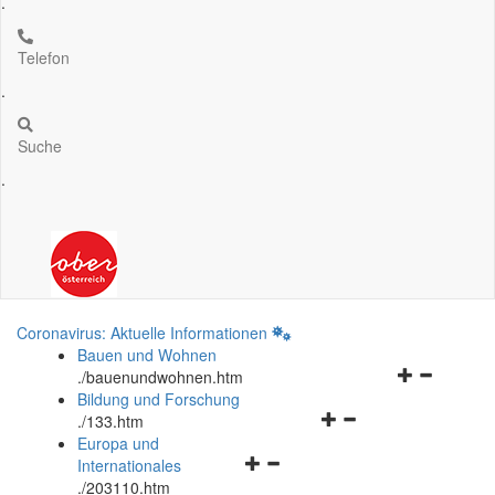
.
Telefon
.
Suche
.
Coronavirus: Aktuelle Informationen
Bauen und Wohnen
Navigationsm
.
/bauenundwohnen.htm
öffnen
Bildung und Forschung
Navigationsmenü
und
.
/133.htm
öffnen
schließen
Europa und
Navigationsmenü
und
Internationales
öffnen
schließen
.
/203110.htm