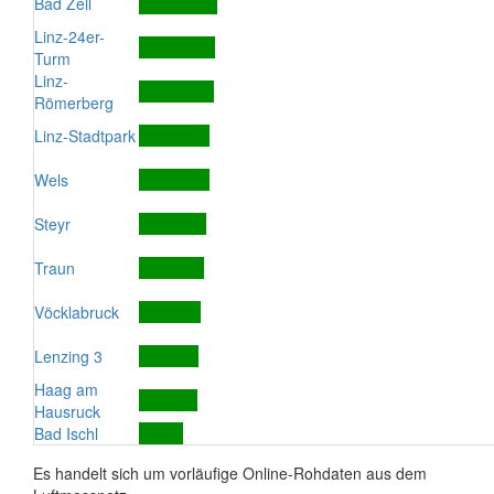
Bad Zell
Linz-24er-
Turm
Linz-
Römerberg
Linz-Stadtpark
Wels
Steyr
Traun
Vöcklabruck
Lenzing 3
Haag am
Hausruck
Bad Ischl
Es handelt sich um vorläufige Online-Rohdaten aus dem