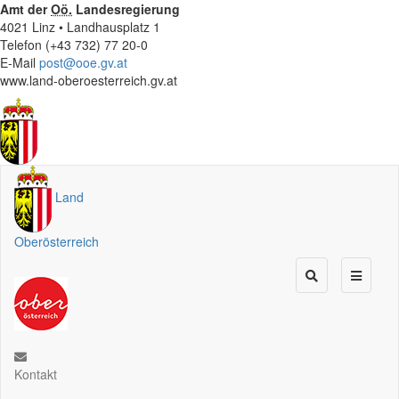
Amt der
Oö.
Landesregierung
4021 Linz • Landhausplatz 1
Telefon (+43 732) 77 20-0
E-Mail
post@ooe.gv.at
www.land-oberoesterreich.gv.at
Land
Oberösterreich
Kontakt