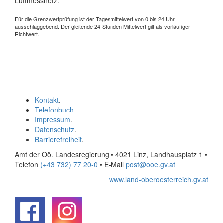
Luftmessnetz.
Für die Grenzwertprüfung ist der Tagesmittelwert von 0 bis 24 Uhr
ausschlaggebend. Der gleitende 24-Stunden Mittelwert gilt als vorläufiger
Richtwert.
Kontakt
.
Telefonbuch
.
Impressum
.
Datenschutz
.
Barrierefreiheit
.
Amt der Oö. Landesregierung • 4021 Linz, Landhausplatz 1
•
Telefon
(+43 732) 77 20-0
• E-Mail
post@ooe.gv.at
www.land-oberoesterreich.gv.at