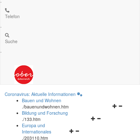
.
Telefon
.
Suche
.
Coronavirus: Aktuelle Informationen
Bauen und Wohnen
Navigationsm
.
/bauenundwohnen.htm
öffnen
Bildung und Forschung
Navigationsmenü
und
.
/133.htm
öffnen
schließen
Europa und
Navigationsmenü
und
Internationales
öffnen
schließen
.
/203110.htm