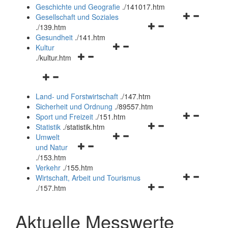
und
Geschichte und Geografie
.
/141017.htm
schließen
Navigationsm
Gesellschaft und Soziales
Navigationsmenü
öffnen
.
/139.htm
öffnen
und
Gesundheit
.
/141.htm
Navigationsmenü
und
schließen
Kultur
Navigationsmenü
öffnen
schließen
.
/kultur.htm
öffnen
und
Navigationsmenü
und
schließen
öffnen
schließen
Land- und Forstwirtschaft
.
/147.htm
und
Sicherheit und Ordnung
.
/89557.htm
schließen
Navigationsm
Sport und Freizeit
.
/151.htm
Navigationsmenü
öffnen
Statistik
.
/statistik.htm
Navigationsmenü
öffnen
und
Umwelt
Navigationsmenü
öffnen
und
schließen
und Natur
öffnen
und
schließen
.
/153.htm
und
schließen
Verkehr
.
/155.htm
schließen
Navigationsm
Wirtschaft, Arbeit und Tourismus
Navigationsmenü
öffnen
.
/157.htm
öffnen
und
und
schließen
Aktuelle Messwerte
schließen