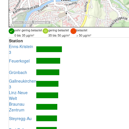
Quellen:
DORIS
,
basemap.at
sehr gering belastet
gering belastet
belastet
0 bis 35 µg/m³
35 bis 50 µg/m³
> 50 µg/m³
Station
Enns-Kristein
3
Feuerkogel
Grünbach
Gallneukirchen
3
Linz-Neue
Welt
Braunau
Zentrum
Steyregg-Au