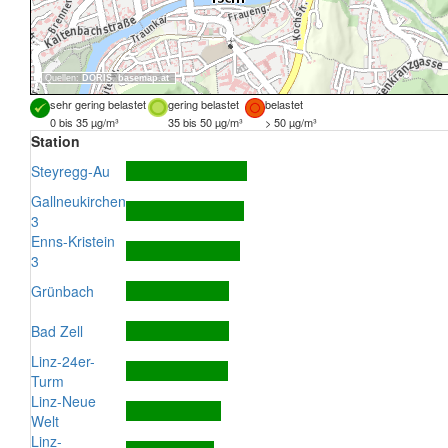
Quellen:
DORIS
,
basemap.at
sehr gering belastet
gering belastet
belastet
0 bis 35 µg/m³
35 bis 50 µg/m³
> 50 µg/m³
Station
Steyregg-Au
Gallneukirchen
3
Enns-Kristein
3
Grünbach
Bad Zell
Linz-24er-
Turm
Linz-Neue
Welt
Linz-