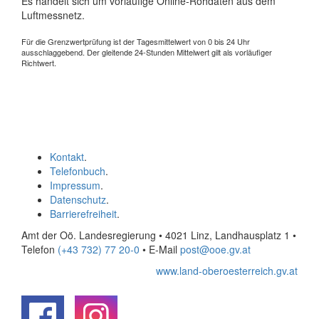
Es handelt sich um vorläufige Online-Rohdaten aus dem
Luftmessnetz.
Für die Grenzwertprüfung ist der Tagesmittelwert von 0 bis 24 Uhr
ausschlaggebend. Der gleitende 24-Stunden Mittelwert gilt als vorläufiger
Richtwert.
Kontakt
.
Telefonbuch
.
Impressum
.
Datenschutz
.
Barrierefreiheit
.
Amt der Oö. Landesregierung • 4021 Linz, Landhausplatz 1
•
Telefon
(+43 732) 77 20-0
• E-Mail
post@ooe.gv.at
www.land-oberoesterreich.gv.at