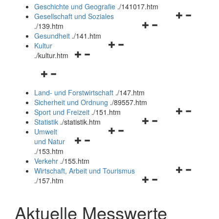
und
Geschichte und Geografie
.
/141017.htm
schließen
Navigationsm
Gesellschaft und Soziales
Navigationsmenü
öffnen
.
/139.htm
öffnen
und
Gesundheit
.
/141.htm
Navigationsmenü
und
schließen
Kultur
Navigationsmenü
öffnen
schließen
.
/kultur.htm
öffnen
und
Navigationsmenü
und
schließen
öffnen
schließen
Land- und Forstwirtschaft
.
/147.htm
und
Sicherheit und Ordnung
.
/89557.htm
schließen
Navigationsm
Sport und Freizeit
.
/151.htm
Navigationsmenü
öffnen
Statistik
.
/statistik.htm
Navigationsmenü
öffnen
und
Umwelt
Navigationsmenü
öffnen
und
schließen
und Natur
öffnen
und
schließen
.
/153.htm
und
schließen
Verkehr
.
/155.htm
schließen
Navigationsm
Wirtschaft, Arbeit und Tourismus
Navigationsmenü
öffnen
.
/157.htm
öffnen
und
und
schließen
Aktuelle Messwerte
schließen