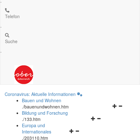
.
Telefon
.
Suche
.
Coronavirus: Aktuelle Informationen
Bauen und Wohnen
Navigationsm
.
/bauenundwohnen.htm
öffnen
Bildung und Forschung
Navigationsmenü
und
.
/133.htm
öffnen
schließen
Europa und
Navigationsmenü
und
Internationales
öffnen
schließen
.
/203110.htm