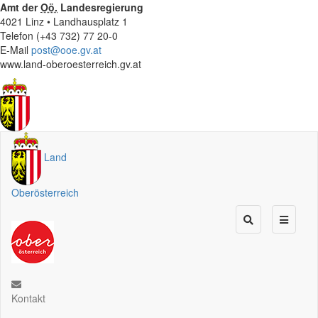
Amt der
Oö.
Landesregierung
4021 Linz • Landhausplatz 1
Telefon (+43 732) 77 20-0
E-Mail
post@ooe.gv.at
www.land-oberoesterreich.gv.at
Land
Oberösterreich
Kontakt