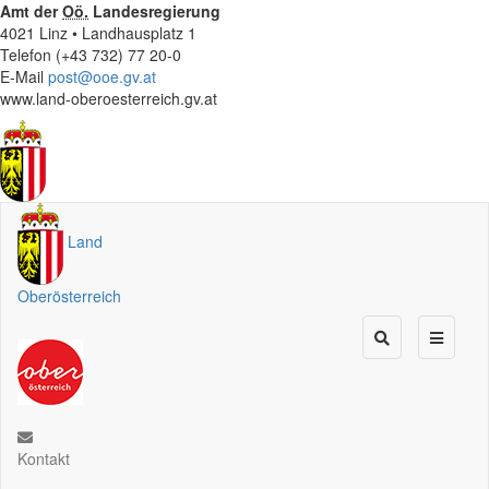
Amt der
Oö.
Landesregierung
4021 Linz • Landhausplatz 1
Telefon (+43 732) 77 20-0
E-Mail
post@ooe.gv.at
www.land-oberoesterreich.gv.at
Land
Oberösterreich
Kontakt