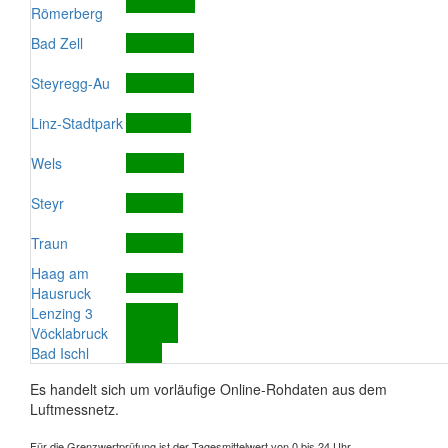
Römerberg
Bad Zell
Steyregg-Au
Linz-Stadtpark
Wels
Steyr
Traun
Haag am
Hausruck
Lenzing 3
Vöcklabruck
Bad Ischl
Es handelt sich um vorläufige Online-Rohdaten aus dem
Luftmessnetz.
Für die Grenzwertprüfung ist der Tagesmittelwert von 0 bis 24 Uhr