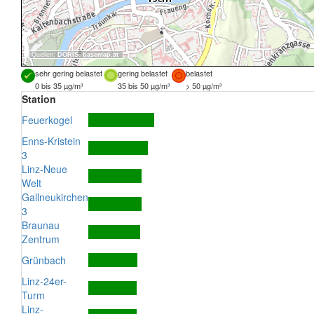
Quellen:
DORIS
,
basemap.at
sehr gering belastet
gering belastet
belastet
0 bis 35 µg/m³
35 bis 50 µg/m³
> 50 µg/m³
Station
Feuerkogel
Enns-Kristein
3
Linz-Neue
Welt
Gallneukirchen
3
Braunau
Zentrum
Grünbach
Linz-24er-
Turm
Linz-