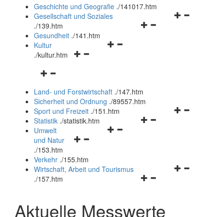
und
Geschichte und Geografie
.
/141017.htm
schließen
Navigationsm
Gesellschaft und Soziales
Navigationsmenü
öffnen
.
/139.htm
öffnen
und
Gesundheit
.
/141.htm
Navigationsmenü
und
schließen
Kultur
Navigationsmenü
öffnen
schließen
.
/kultur.htm
öffnen
und
Navigationsmenü
und
schließen
öffnen
schließen
Land- und Forstwirtschaft
.
/147.htm
und
Sicherheit und Ordnung
.
/89557.htm
schließen
Navigationsm
Sport und Freizeit
.
/151.htm
Navigationsmenü
öffnen
Statistik
.
/statistik.htm
Navigationsmenü
öffnen
und
Umwelt
Navigationsmenü
öffnen
und
schließen
und Natur
öffnen
und
schließen
.
/153.htm
und
schließen
Verkehr
.
/155.htm
schließen
Navigationsm
Wirtschaft, Arbeit und Tourismus
Navigationsmenü
öffnen
.
/157.htm
öffnen
und
und
schließen
Aktuelle Messwerte
schließen