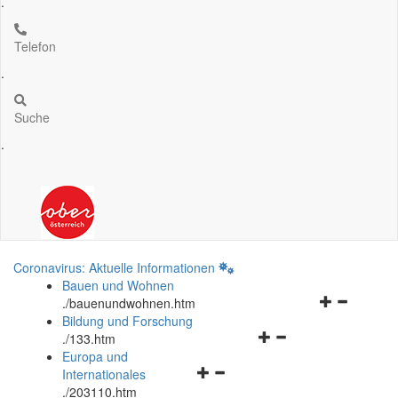
.
Telefon
.
Suche
.
Coronavirus: Aktuelle Informationen
Bauen und Wohnen
Navigationsm
.
/bauenundwohnen.htm
öffnen
Bildung und Forschung
Navigationsmenü
und
.
/133.htm
öffnen
schließen
Europa und
Navigationsmenü
und
Internationales
öffnen
schließen
.
/203110.htm