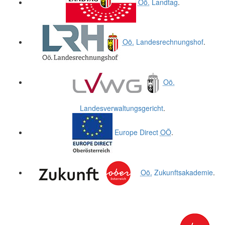
Oö.
Landtag
.
Oö.
Landesrechnungshof
.
Oö.
Landesverwaltungsgericht
.
Europe Direct
OÖ
.
Oö.
Zukunftsakademie
.