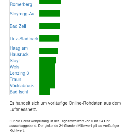
Römerberg
Steyregg-Au
Bad Zell
Linz-Stadtpark
Haag am
Hausruck
Steyr
Wels
Lenzing 3
Traun
Vöcklabruck
Bad Ischl
Es handelt sich um vorläufige Online-Rohdaten aus dem
Luftmessnetz.
Für die Grenzwertprüfung ist der Tagesmittelwert von 0 bis 24 Uhr
ausschlaggebend. Der gleitende 24-Stunden Mittelwert gilt als vorläufiger
Richtwert.