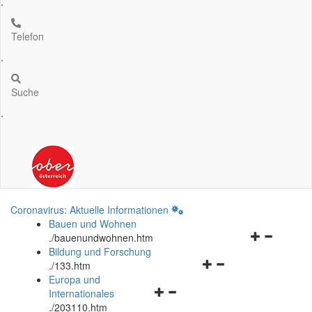
.
Telefon
.
Suche
.
Coronavirus: Aktuelle Informationen
Bauen und Wohnen
Navigationsm
.
/bauenundwohnen.htm
öffnen
Bildung und Forschung
Navigationsmenü
und
.
/133.htm
öffnen
schließen
Europa und
Navigationsmenü
und
Internationales
öffnen
schließen
.
/203110.htm