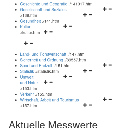
und
Geschichte und Geografie
.
/141017.htm
schließen
Navigationsm
Gesellschaft und Soziales
Navigationsmenü
öffnen
.
/139.htm
öffnen
und
Gesundheit
.
/141.htm
Navigationsmenü
und
schließen
Kultur
Navigationsmenü
öffnen
schließen
.
/kultur.htm
öffnen
und
Navigationsmenü
und
schließen
öffnen
schließen
Land- und Forstwirtschaft
.
/147.htm
und
Sicherheit und Ordnung
.
/89557.htm
schließen
Navigationsm
Sport und Freizeit
.
/151.htm
Navigationsmenü
öffnen
Statistik
.
/statistik.htm
Navigationsmenü
öffnen
und
Umwelt
Navigationsmenü
öffnen
und
schließen
und Natur
öffnen
und
schließen
.
/153.htm
und
schließen
Verkehr
.
/155.htm
schließen
Navigationsm
Wirtschaft, Arbeit und Tourismus
Navigationsmenü
öffnen
.
/157.htm
öffnen
und
und
schließen
Aktuelle Messwerte
schließen