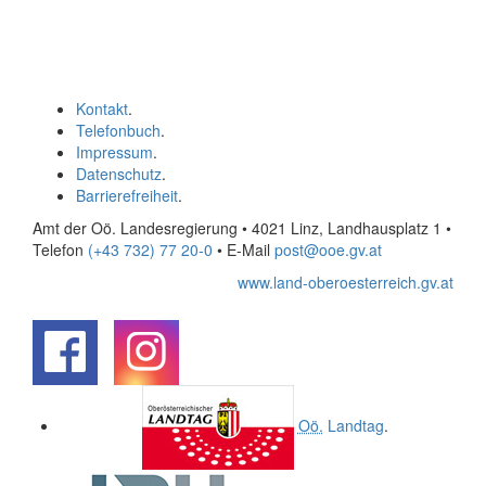
Kontakt
.
Telefonbuch
.
Impressum
.
Datenschutz
.
Barrierefreiheit
.
Amt der Oö. Landesregierung • 4021 Linz, Landhausplatz 1
•
Telefon
(+43 732) 77 20-0
• E-Mail
post@ooe.gv.at
www.land-oberoesterreich.gv.at
.
.
Oö.
Landtag
.