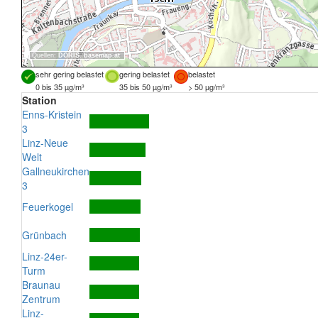
Quellen:
DORIS
,
basemap.at
sehr gering belastet
gering belastet
belastet
0 bis 35 µg/m³
35 bis 50 µg/m³
> 50 µg/m³
Station
Enns-Kristein
3
Linz-Neue
Welt
Gallneukirchen
3
Feuerkogel
Grünbach
Linz-24er-
Turm
Braunau
Zentrum
Linz-