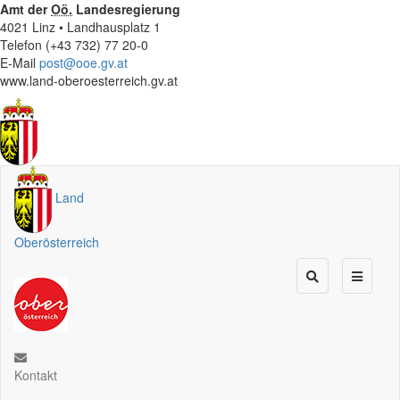
Amt der
Oö.
Landesregierung
4021 Linz • Landhausplatz 1
Telefon (+43 732) 77 20-0
E-Mail
post@ooe.gv.at
www.land-oberoesterreich.gv.at
Land
Oberösterreich
Kontakt