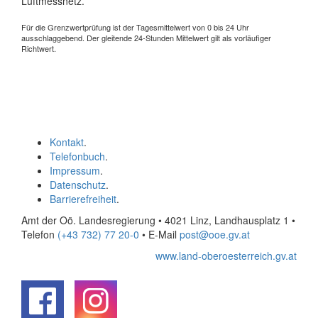
Luftmessnetz.
Für die Grenzwertprüfung ist der Tagesmittelwert von 0 bis 24 Uhr
ausschlaggebend. Der gleitende 24-Stunden Mittelwert gilt als vorläufiger
Richtwert.
Kontakt
.
Telefonbuch
.
Impressum
.
Datenschutz
.
Barrierefreiheit
.
Amt der Oö. Landesregierung • 4021 Linz, Landhausplatz 1
•
Telefon
(+43 732) 77 20-0
• E-Mail
post@ooe.gv.at
www.land-oberoesterreich.gv.at