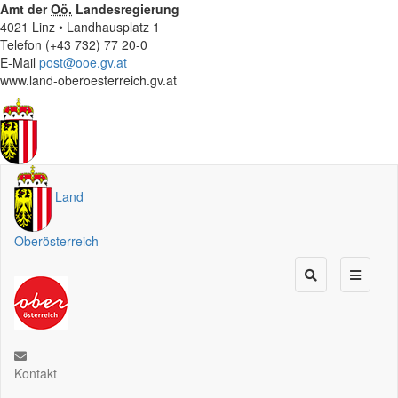
Amt der
Oö.
Landesregierung
4021 Linz • Landhausplatz 1
Telefon (+43 732) 77 20-0
E-Mail
post@ooe.gv.at
www.land-oberoesterreich.gv.at
Land
Oberösterreich
Kontakt