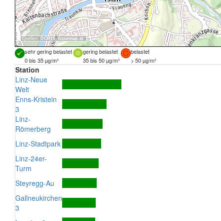
Quellen:
DORIS
,
basemap.at
sehr gering belastet
gering belastet
belastet
0 bis 35 µg/m³
35 bis 50 µg/m³
> 50 µg/m³
Station
Linz-Neue
Welt
Enns-Kristein
3
Linz-
Römerberg
Linz-Stadtpark
Linz-24er-
Turm
Steyregg-Au
Gallneukirchen
3