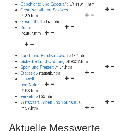
und
Geschichte und Geografie
.
/141017.htm
schließen
Navigationsm
Gesellschaft und Soziales
Navigationsmenü
öffnen
.
/139.htm
öffnen
und
Gesundheit
.
/141.htm
Navigationsmenü
und
schließen
Kultur
Navigationsmenü
öffnen
schließen
.
/kultur.htm
öffnen
und
Navigationsmenü
und
schließen
öffnen
schließen
Land- und Forstwirtschaft
.
/147.htm
und
Sicherheit und Ordnung
.
/89557.htm
schließen
Navigationsm
Sport und Freizeit
.
/151.htm
Navigationsmenü
öffnen
Statistik
.
/statistik.htm
Navigationsmenü
öffnen
und
Umwelt
Navigationsmenü
öffnen
und
schließen
und Natur
öffnen
und
schließen
.
/153.htm
und
schließen
Verkehr
.
/155.htm
schließen
Navigationsm
Wirtschaft, Arbeit und Tourismus
Navigationsmenü
öffnen
.
/157.htm
öffnen
und
und
schließen
Aktuelle Messwerte
schließen