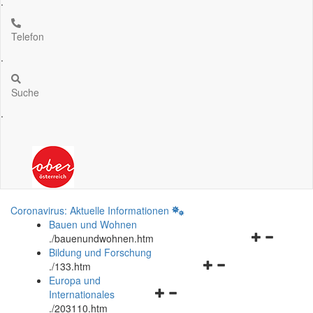
.
Telefon
.
Suche
.
Coronavirus: Aktuelle Informationen
Bauen und Wohnen
Navigationsm
.
/bauenundwohnen.htm
öffnen
Bildung und Forschung
Navigationsmenü
und
.
/133.htm
öffnen
schließen
Europa und
Navigationsmenü
und
Internationales
öffnen
schließen
.
/203110.htm