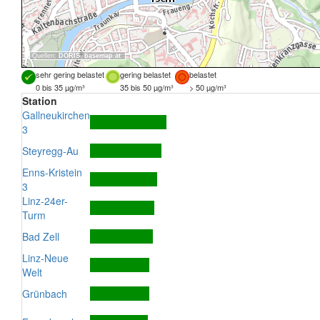
Quellen:
DORIS
,
basemap.at
sehr gering belastet
gering belastet
belastet
0 bis 35 µg/m³
35 bis 50 µg/m³
> 50 µg/m³
Station
Gallneukirchen
3
Steyregg-Au
Enns-Kristein
3
Linz-24er-
Turm
Bad Zell
Linz-Neue
Welt
Grünbach