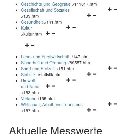
und
Geschichte und Geografie
.
/141017.htm
schließen
Navigationsm
Gesellschaft und Soziales
Navigationsmenü
öffnen
.
/139.htm
öffnen
und
Gesundheit
.
/141.htm
Navigationsmenü
und
schließen
Kultur
Navigationsmenü
öffnen
schließen
.
/kultur.htm
öffnen
und
Navigationsmenü
und
schließen
öffnen
schließen
Land- und Forstwirtschaft
.
/147.htm
und
Sicherheit und Ordnung
.
/89557.htm
schließen
Navigationsm
Sport und Freizeit
.
/151.htm
Navigationsmenü
öffnen
Statistik
.
/statistik.htm
Navigationsmenü
öffnen
und
Umwelt
Navigationsmenü
öffnen
und
schließen
und Natur
öffnen
und
schließen
.
/153.htm
und
schließen
Verkehr
.
/155.htm
schließen
Navigationsm
Wirtschaft, Arbeit und Tourismus
Navigationsmenü
öffnen
.
/157.htm
öffnen
und
und
schließen
Aktuelle Messwerte
schließen