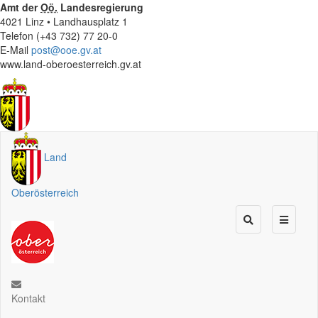
Amt der
Oö.
Landesregierung
4021 Linz • Landhausplatz 1
Telefon (+43 732) 77 20-0
E-Mail
post@ooe.gv.at
www.land-oberoesterreich.gv.at
Land
Oberösterreich
Kontakt