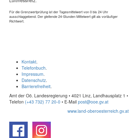
Luftmessnetz.
Für die Grenzwertprüfung ist der Tagesmittelwert von 0 bis 24 Uhr
ausschlaggebend. Der gleitende 24-Stunden Mittelwert gilt als vorläufiger
Richtwert.
Kontakt
.
Telefonbuch
.
Impressum
.
Datenschutz
.
Barrierefreiheit
.
Amt der Oö. Landesregierung • 4021 Linz, Landhausplatz 1
•
Telefon
(+43 732) 77 20-0
• E-Mail
post@ooe.gv.at
www.land-oberoesterreich.gv.at