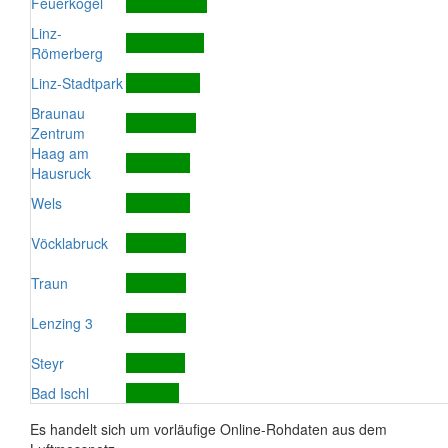
Feuerkogel
Linz-
Römerberg
Linz-Stadtpark
Braunau
Zentrum
Haag am
Hausruck
Wels
Vöcklabruck
Traun
Lenzing 3
Steyr
Bad Ischl
Es handelt sich um vorläufige Online-Rohdaten aus dem