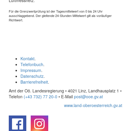
Luftmessnetz.
Für die Grenzwertprüfung ist der Tagesmittelwert von 0 bis 24 Uhr
ausschlaggebend. Der gleitende 24-Stunden Mittelwert gilt als vorläufiger
Richtwert.
Kontakt
.
Telefonbuch
.
Impressum
.
Datenschutz
.
Barrierefreiheit
.
Amt der Oö. Landesregierung • 4021 Linz, Landhausplatz 1
•
Telefon
(+43 732) 77 20-0
• E-Mail
post@ooe.gv.at
www.land-oberoesterreich.gv.at