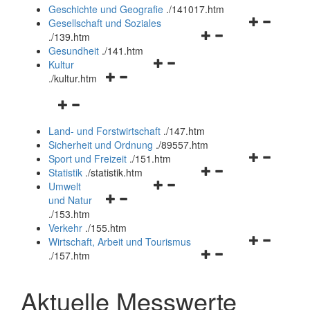
und
Geschichte und Geografie
.
/141017.htm
schließen
Navigationsm
Gesellschaft und Soziales
Navigationsmenü
öffnen
.
/139.htm
öffnen
und
Gesundheit
.
/141.htm
Navigationsmenü
und
schließen
Kultur
Navigationsmenü
öffnen
schließen
.
/kultur.htm
öffnen
und
Navigationsmenü
und
schließen
öffnen
schließen
Land- und Forstwirtschaft
.
/147.htm
und
Sicherheit und Ordnung
.
/89557.htm
schließen
Navigationsm
Sport und Freizeit
.
/151.htm
Navigationsmenü
öffnen
Statistik
.
/statistik.htm
Navigationsmenü
öffnen
und
Umwelt
Navigationsmenü
öffnen
und
schließen
und Natur
öffnen
und
schließen
.
/153.htm
und
schließen
Verkehr
.
/155.htm
schließen
Navigationsm
Wirtschaft, Arbeit und Tourismus
Navigationsmenü
öffnen
.
/157.htm
öffnen
und
und
schließen
Aktuelle Messwerte
schließen