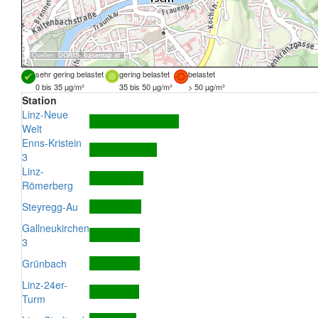
Quellen:
DORIS
,
basemap.at
sehr gering belastet
gering belastet
belastet
0 bis 35 µg/m³
35 bis 50 µg/m³
> 50 µg/m³
Station
Linz-Neue
Welt
Enns-Kristein
3
Linz-
Römerberg
Steyregg-Au
Gallneukirchen
3
Grünbach
Linz-24er-
Turm