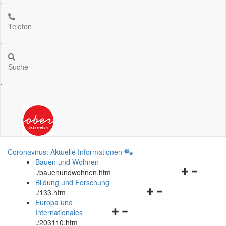
.
Telefon
.
Suche
.
Coronavirus: Aktuelle Informationen
Bauen und Wohnen
Navigationsm
.
/bauenundwohnen.htm
öffnen
Bildung und Forschung
Navigationsmenü
und
.
/133.htm
öffnen
schließen
Europa und
Navigationsmenü
und
Internationales
öffnen
schließen
.
/203110.htm