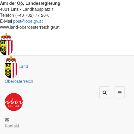
Amt der
Oö.
Landesregierung
4021 Linz • Landhausplatz 1
Telefon (+43 732) 77 20-0
E-Mail
post@ooe.gv.at
www.land-oberoesterreich.gv.at
Land
Oberösterreich
Kontakt