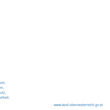
uch
.
um
.
utz
.
eiheit
.
www.land-oberoesterreich.gv.at