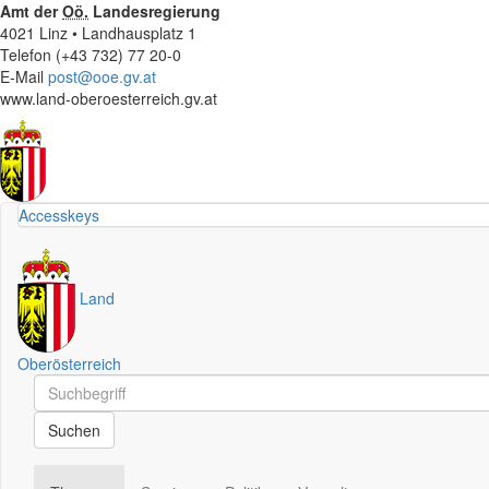
Amt der
Oö.
Landesregierung
4021 Linz • Landhausplatz 1
Telefon (+43 732) 77 20-0
E-Mail
post@ooe.gv.at
www.land-oberoesterreich.gv.at
Accesskeys
Land
Oberösterreich
Schnellsuche
Schnellsuche
Suchen