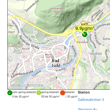
Quellen:
DORIS
,
basemap.at
Station
sehr gering belastet
gering belastet
belastet
0 bis 35 µg/m³
35 bis 50 µg/m³
> 50 µg/m³
Gallneukirchen 3
Steyregg-Au