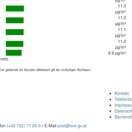
11.3
µg/m³
11.2
µg/m³
11.1
µg/m³
11.0
µg/m³
9.9 µg/m³
netz.
 gleitende 24-Stunden Mittelwert gilt als vorläufiger Richtwert.
Kontakt
.
Telefonb
Impress
Datensch
Barrierefr
efon
(+43 732) 77 20-0
• E-Mail
post@ooe.gv.at