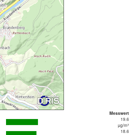
Messwert
19.6
µg/m³
18.6