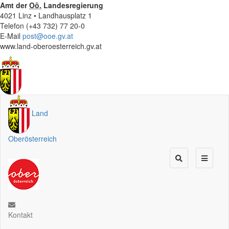
Amt der
Oö.
Landesregierung
4021 Linz • Landhausplatz 1
Telefon (+43 732) 77 20-0
E-Mail
post@ooe.gv.at
www.land-oberoesterreich.gv.at
Land
Oberösterreich
Kontakt