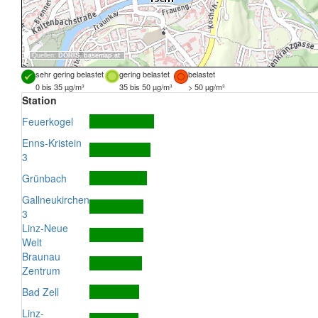
Quellen:
DORIS
,
basemap.at
sehr gering belastet
gering belastet
belastet
0 bis 35 µg/m³
35 bis 50 µg/m³
> 50 µg/m³
Station
Feuerkogel
Enns-Kristein
3
Grünbach
Gallneukirchen
3
Linz-Neue
Welt
Braunau
Zentrum
Bad Zell
Linz-