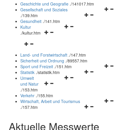
und
Geschichte und Geografie
.
/141017.htm
schließen
Navigationsm
Gesellschaft und Soziales
Navigationsmenü
öffnen
.
/139.htm
öffnen
und
Gesundheit
.
/141.htm
Navigationsmenü
und
schließen
Kultur
Navigationsmenü
öffnen
schließen
.
/kultur.htm
öffnen
und
Navigationsmenü
und
schließen
öffnen
schließen
Land- und Forstwirtschaft
.
/147.htm
und
Sicherheit und Ordnung
.
/89557.htm
schließen
Navigationsm
Sport und Freizeit
.
/151.htm
Navigationsmenü
öffnen
Statistik
.
/statistik.htm
Navigationsmenü
öffnen
und
Umwelt
Navigationsmenü
öffnen
und
schließen
und Natur
öffnen
und
schließen
.
/153.htm
und
schließen
Verkehr
.
/155.htm
schließen
Navigationsm
Wirtschaft, Arbeit und Tourismus
Navigationsmenü
öffnen
.
/157.htm
öffnen
und
und
schließen
Aktuelle Messwerte
schließen