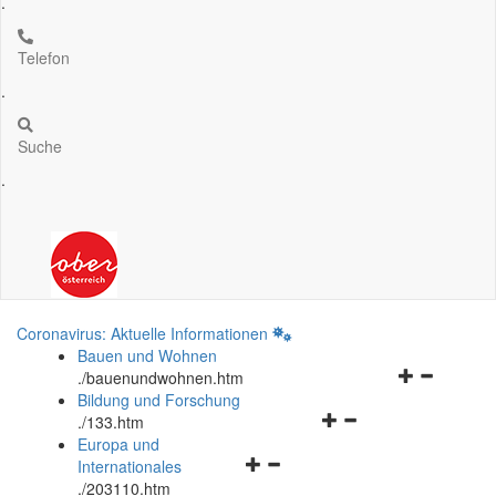
.
Telefon
.
Suche
.
Coronavirus: Aktuelle Informationen
Bauen und Wohnen
Navigationsm
.
/bauenundwohnen.htm
öffnen
Bildung und Forschung
Navigationsmenü
und
.
/133.htm
öffnen
schließen
Europa und
Navigationsmenü
und
Internationales
öffnen
schließen
.
/203110.htm