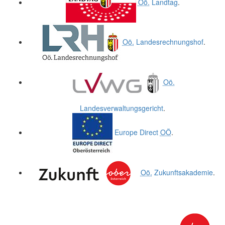
Oö.
Landtag
.
Oö.
Landesrechnungshof
.
Oö.
Landesverwaltungsgericht
.
Europe Direct
OÖ
.
Oö.
Zukunftsakademie
.