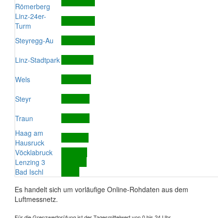
Römerberg
Linz-24er-
Turm
Steyregg-Au
Linz-Stadtpark
Wels
Steyr
Traun
Haag am
Hausruck
Vöcklabruck
Lenzing 3
Bad Ischl
Es handelt sich um vorläufige Online-Rohdaten aus dem
Luftmessnetz.
Für die Grenzwertprüfung ist der Tagesmittelwert von 0 bis 24 Uhr