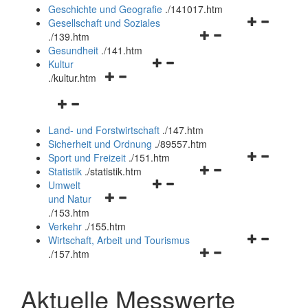
und
Geschichte und Geografie
.
/141017.htm
schließen
Navigationsm
Gesellschaft und Soziales
Navigationsmenü
öffnen
.
/139.htm
öffnen
und
Gesundheit
.
/141.htm
Navigationsmenü
und
schließen
Kultur
Navigationsmenü
öffnen
schließen
.
/kultur.htm
öffnen
und
Navigationsmenü
und
schließen
öffnen
schließen
Land- und Forstwirtschaft
.
/147.htm
und
Sicherheit und Ordnung
.
/89557.htm
schließen
Navigationsm
Sport und Freizeit
.
/151.htm
Navigationsmenü
öffnen
Statistik
.
/statistik.htm
Navigationsmenü
öffnen
und
Umwelt
Navigationsmenü
öffnen
und
schließen
und Natur
öffnen
und
schließen
.
/153.htm
und
schließen
Verkehr
.
/155.htm
schließen
Navigationsm
Wirtschaft, Arbeit und Tourismus
Navigationsmenü
öffnen
.
/157.htm
öffnen
und
und
schließen
Aktuelle Messwerte
schließen