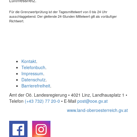
Luftmessnetz.
Für die Grenzwertprüfung ist der Tagesmittelwert von 0 bis 24 Uhr
ausschlaggebend. Der gleitende 24-Stunden Mittelwert gilt als vorläufiger
Richtwert.
Kontakt
.
Telefonbuch
.
Impressum
.
Datenschutz
.
Barrierefreiheit
.
Amt der Oö. Landesregierung • 4021 Linz, Landhausplatz 1
•
Telefon
(+43 732) 77 20-0
• E-Mail
post@ooe.gv.at
www.land-oberoesterreich.gv.at