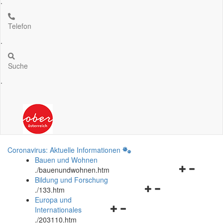
.
Telefon
.
Suche
.
Coronavirus: Aktuelle Informationen
Bauen und Wohnen
Navigationsm
.
/bauenundwohnen.htm
öffnen
Bildung und Forschung
Navigationsmenü
und
.
/133.htm
öffnen
schließen
Europa und
Navigationsmenü
und
Internationales
öffnen
schließen
.
/203110.htm