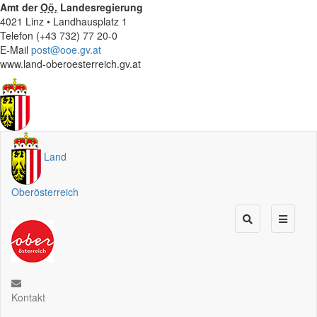
Amt der
Oö.
Landesregierung
4021 Linz • Landhausplatz 1
Telefon (+43 732) 77 20-0
E-Mail
post@ooe.gv.at
www.land-oberoesterreich.gv.at
Land
Oberösterreich
Kontakt