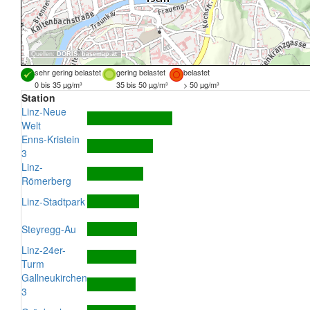
Quellen:
DORIS
,
basemap.at
sehr gering belastet
gering belastet
belastet
0 bis 35 µg/m³
35 bis 50 µg/m³
> 50 µg/m³
Station
Linz-Neue
Welt
Enns-Kristein
3
Linz-
Römerberg
Linz-Stadtpark
Steyregg-Au
Linz-24er-
Turm
Gallneukirchen
3