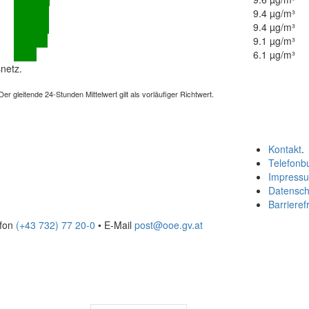
9.4 µg/m³
9.4 µg/m³
9.1 µg/m³
6.1 µg/m³
netz.
 gleitende 24-Stunden Mittelwert gilt als vorläufiger Richtwert.
Kontakt
.
Telefonb
Impress
Datensch
Barrierefr
efon
(+43 732) 77 20-0
• E-Mail
post@ooe.gv.at