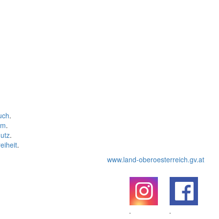
uch
.
um
.
utz
.
eiheit
.
www.land-oberoesterreich.gv.at
.
.