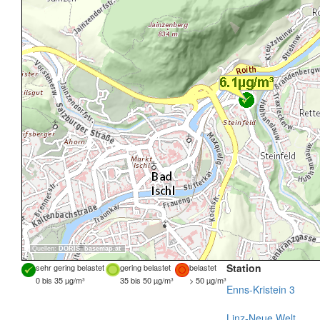
Quellen:
DORIS
,
basemap.at
Station
sehr gering belastet
gering belastet
belastet
0 bis 35 µg/m³
35 bis 50 µg/m³
> 50 µg/m³
Enns-Kristein 3
Linz-Neue Welt