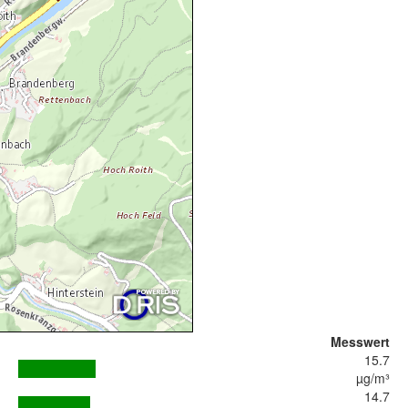
Messwert
15.7
µg/m³
14.7