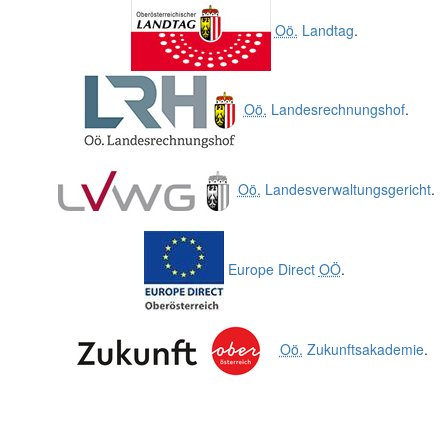
Oö.
Landtag
.
Oö.
Landesrechnungshof
.
Oö.
Landesverwaltungsgericht
.
Europe Direct
OÖ
.
Oö.
Zukunftsakademie
.