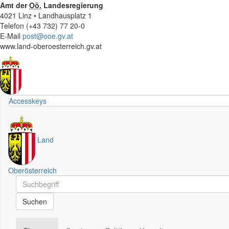
Amt der
Oö.
Landesregierung
4021 Linz • Landhausplatz 1
Telefon (+43 732) 77 20-0
E-Mail
post@ooe.gv.at
www.land-oberoesterreich.gv.at
Accesskeys
Land
Oberösterreich
Schnellsuche
Schnellsuche
Suchen