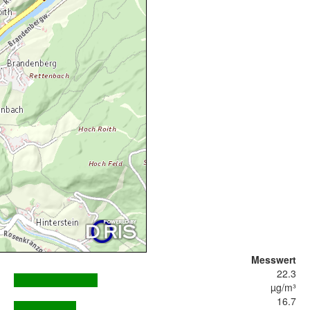
Messwert
22.3
µg/m³
16.7