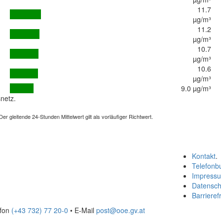
11.7
µg/m³
11.2
µg/m³
10.7
µg/m³
10.6
µg/m³
9.0 µg/m³
netz.
 gleitende 24-Stunden Mittelwert gilt als vorläufiger Richtwert.
Kontakt
.
Telefonb
Impress
Datensch
Barrierefr
efon
(+43 732) 77 20-0
• E-Mail
post@ooe.gv.at