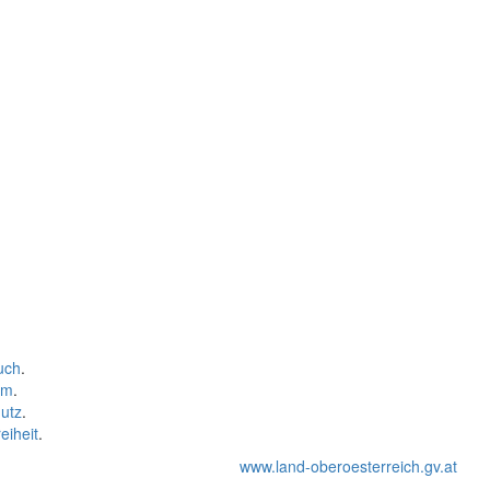
uch
.
um
.
utz
.
eiheit
.
www.land-oberoesterreich.gv.at