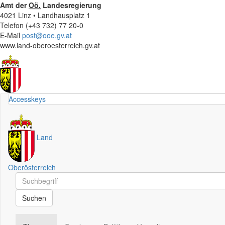
Amt der
Oö.
Landesregierung
4021 Linz • Landhausplatz 1
Telefon (+43 732) 77 20-0
E-Mail
post@ooe.gv.at
www.land-oberoesterreich.gv.at
Accesskeys
Land
Oberösterreich
Schnellsuche
Schnellsuche
Suchen