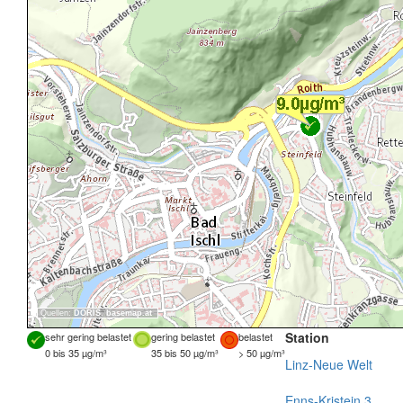
Quellen:
DORIS
,
basemap.at
Station
sehr gering belastet
gering belastet
belastet
0 bis 35 µg/m³
35 bis 50 µg/m³
> 50 µg/m³
Linz-Neue Welt
Enns-Kristein 3