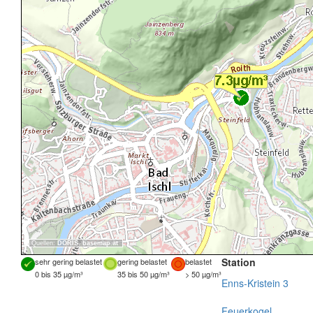
Quellen:
DORIS
,
basemap.at
Station
sehr gering belastet
gering belastet
belastet
0 bis 35 µg/m³
35 bis 50 µg/m³
> 50 µg/m³
Enns-Kristein 3
Feuerkogel