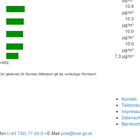
10.9
µg/m³
10.3
µg/m³
10.0
µg/m³
10.0
µg/m³
7.3 µg/m³
netz.
 gleitende 24-Stunden Mittelwert gilt als vorläufiger Richtwert.
Kontakt
.
Telefonb
Impress
Datensch
Barrierefr
efon
(+43 732) 77 20-0
• E-Mail
post@ooe.gv.at