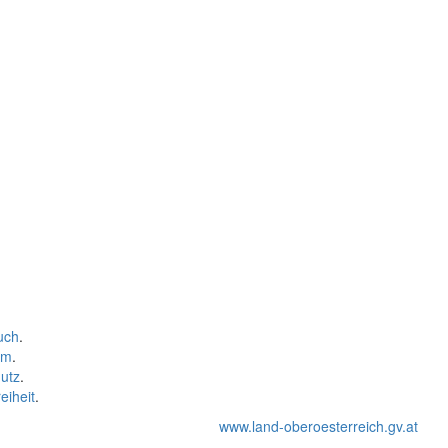
uch
.
um
.
utz
.
eiheit
.
www.land-oberoesterreich.gv.at