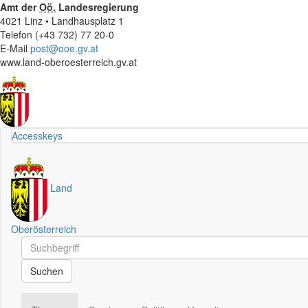
Amt der
Oö.
Landesregierung
4021 Linz • Landhausplatz 1
Telefon (+43 732) 77 20-0
E-Mail
post@ooe.gv.at
www.land-oberoesterreich.gv.at
Accesskeys
Land
Oberösterreich
Schnellsuche
Schnellsuche
Suchen