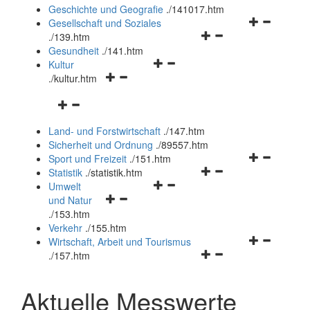
und
Geschichte und Geografie
.
/141017.htm
schließen
Navigationsm
Gesellschaft und Soziales
Navigationsmenü
öffnen
.
/139.htm
öffnen
und
Gesundheit
.
/141.htm
Navigationsmenü
und
schließen
Kultur
Navigationsmenü
öffnen
schließen
.
/kultur.htm
öffnen
und
Navigationsmenü
und
schließen
öffnen
schließen
Land- und Forstwirtschaft
.
/147.htm
und
Sicherheit und Ordnung
.
/89557.htm
schließen
Navigationsm
Sport und Freizeit
.
/151.htm
Navigationsmenü
öffnen
Statistik
.
/statistik.htm
Navigationsmenü
öffnen
und
Umwelt
Navigationsmenü
öffnen
und
schließen
und Natur
öffnen
und
schließen
.
/153.htm
und
schließen
Verkehr
.
/155.htm
schließen
Navigationsm
Wirtschaft, Arbeit und Tourismus
Navigationsmenü
öffnen
.
/157.htm
öffnen
und
und
schließen
Aktuelle Messwerte
schließen