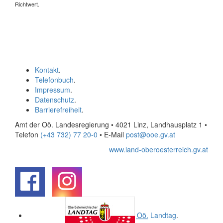
Richtwert.
Kontakt
.
Telefonbuch
.
Impressum
.
Datenschutz
.
Barrierefreiheit
.
Amt der Oö. Landesregierung • 4021 Linz, Landhausplatz 1
•
Telefon
(+43 732) 77 20-0
• E-Mail
post@ooe.gv.at
www.land-oberoesterreich.gv.at
.
.
Oö.
Landtag
.