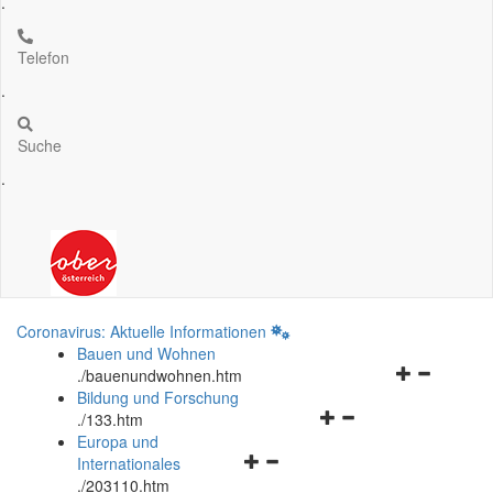
.
Telefon
.
Suche
.
Coronavirus: Aktuelle Informationen
Bauen und Wohnen
Navigationsm
.
/bauenundwohnen.htm
öffnen
Bildung und Forschung
Navigationsmenü
und
.
/133.htm
öffnen
schließen
Europa und
Navigationsmenü
und
Internationales
öffnen
schließen
.
/203110.htm