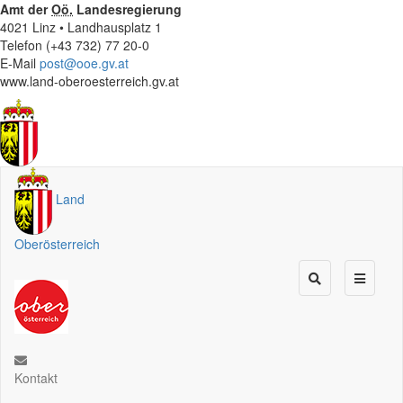
Amt der
Oö.
Landesregierung
4021 Linz • Landhausplatz 1
Telefon (+43 732) 77 20-0
E-Mail
post@ooe.gv.at
www.land-oberoesterreich.gv.at
Land
Oberösterreich
Kontakt