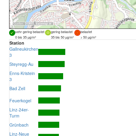
Quellen:
DORIS
,
basemap.at
sehr gering belastet
gering belastet
belastet
0 bis 35 µg/m³
35 bis 50 µg/m³
> 50 µg/m³
Station
Gallneukirchen
3
Steyregg-Au
Enns-Kristein
3
Bad Zell
Feuerkogel
Linz-24er-
Turm
Grünbach
Linz-Neue