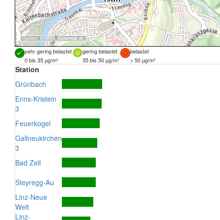
Quellen:
DORIS
,
basemap.at
sehr gering belastet
gering belastet
belastet
0 bis 35 µg/m³
35 bis 50 µg/m³
> 50 µg/m³
Station
Grünbach
Enns-Kristein
3
Feuerkogel
Gallneukirchen
3
Bad Zell
Steyregg-Au
Linz-Neue
Welt
Linz-