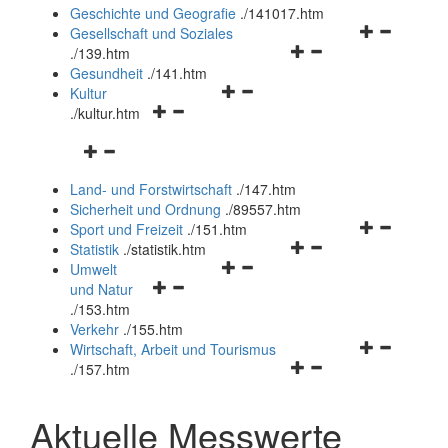
und
Geschichte und Geografie
.
/141017.htm
schließen
Navigationsm
Gesellschaft und Soziales
Navigationsmenü
öffnen
.
/139.htm
öffnen
und
Gesundheit
.
/141.htm
Navigationsmenü
und
schließen
Kultur
Navigationsmenü
öffnen
schließen
.
/kultur.htm
öffnen
und
Navigationsmenü
und
schließen
öffnen
schließen
Land- und Forstwirtschaft
.
/147.htm
und
Sicherheit und Ordnung
.
/89557.htm
schließen
Navigationsm
Sport und Freizeit
.
/151.htm
Navigationsmenü
öffnen
Statistik
.
/statistik.htm
Navigationsmenü
öffnen
und
Umwelt
Navigationsmenü
öffnen
und
schließen
und Natur
öffnen
und
schließen
.
/153.htm
und
schließen
Verkehr
.
/155.htm
schließen
Navigationsm
Wirtschaft, Arbeit und Tourismus
Navigationsmenü
öffnen
.
/157.htm
öffnen
und
und
schließen
Aktuelle Messwerte
schließen