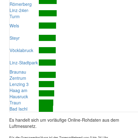
Römerberg
Linz-24er-
Turm
Wels
Steyr
Vöcklabruck
Linz-Stadtpark
Braunau
Zentrum
Lenzing 3
Haag am
Hausruck
Traun
Bad Ischl
Es handelt sich um vorläufige Online-Rohdaten aus dem
Luftmessnetz.
Für die Grenzwertprüfung ist der Tagesmittelwert von 0 bis 24 Uhr