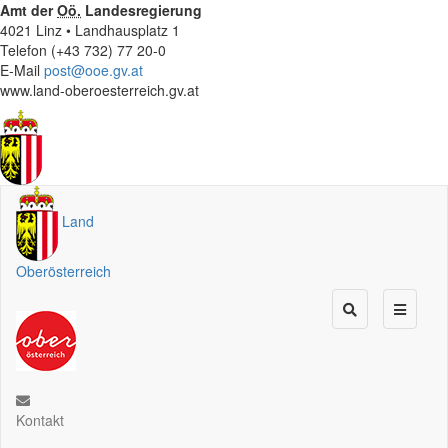
Amt der
Oö.
Landesregierung
4021 Linz • Landhausplatz 1
Telefon (+43 732) 77 20-0
E-Mail
post@ooe.gv.at
www.land-oberoesterreich.gv.at
Land
Oberösterreich
Kontakt