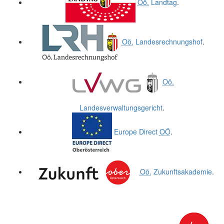
Oö.
Landtag
.
Oö.
Landesrechnungshof
.
Oö.
Landesverwaltungsgericht
.
Europe Direct
OÖ
.
Oö.
Zukunftsakademie
.