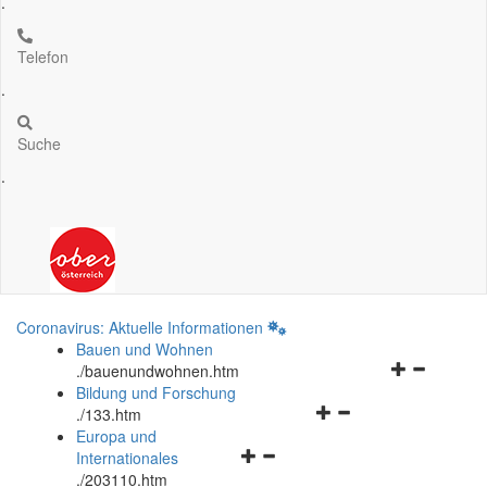
.
Telefon
.
Suche
.
Coronavirus: Aktuelle Informationen
Bauen und Wohnen
Navigationsm
.
/bauenundwohnen.htm
öffnen
Bildung und Forschung
Navigationsmenü
und
.
/133.htm
öffnen
schließen
Europa und
Navigationsmenü
und
Internationales
öffnen
schließen
.
/203110.htm