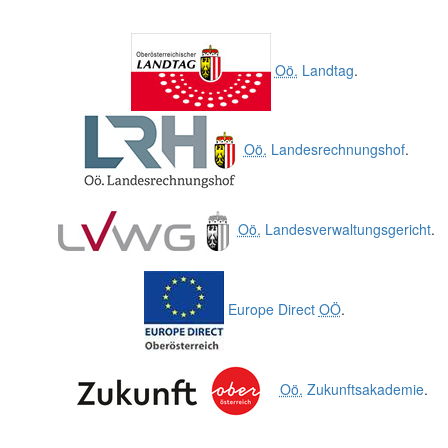
Oö.
Landtag
.
Oö.
Landesrechnungshof
.
Oö.
Landesverwaltungsgericht
.
Europe Direct
OÖ
.
Oö.
Zukunftsakademie
.