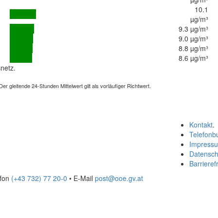
10.1
µg/m³
9.3 µg/m³
9.0 µg/m³
8.8 µg/m³
8.6 µg/m³
netz.
 gleitende 24-Stunden Mittelwert gilt als vorläufiger Richtwert.
Kontakt
.
Telefonb
Impress
Datensch
Barrierefr
efon
(+43 732) 77 20-0
• E-Mail
post@ooe.gv.at