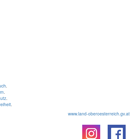
uch
.
um
.
utz
.
eiheit
.
www.land-oberoesterreich.gv.at