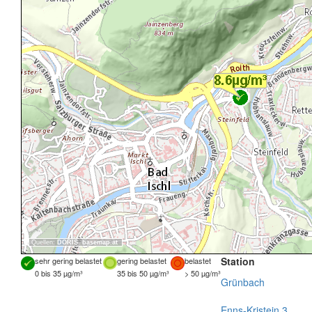
Quellen:
DORIS
,
basemap.at
Station
sehr gering belastet
gering belastet
belastet
0 bis 35 µg/m³
35 bis 50 µg/m³
> 50 µg/m³
Grünbach
Enns-Kristein 3