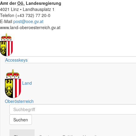
Amt der
Oö.
Landesregierung
4021 Linz • Landhausplatz 1
Telefon (+43 732) 77 20-0
E-Mail
post@ooe.gv.at
www.land-oberoesterreich.gv.at
Accesskeys
Land
Oberösterreich
Schnellsuche
Schnellsuche
Suchen