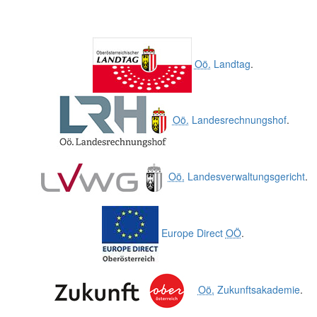
Oö.
Landtag
.
Oö.
Landesrechnungshof
.
Oö.
Landesverwaltungsgericht
.
Europe Direct
OÖ
.
Oö.
Zukunftsakademie
.