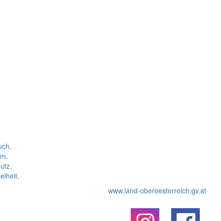
uch
.
um
.
utz
.
eiheit
.
www.land-oberoesterreich.gv.at