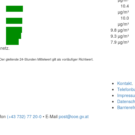
10.4
µg/m³
10.0
µg/m³
9.8 µg/m³
9.3 µg/m³
7.9 µg/m³
netz.
 gleitende 24-Stunden Mittelwert gilt als vorläufiger Richtwert.
Kontakt
.
Telefonb
Impress
Datensch
Barrierefr
efon
(+43 732) 77 20-0
• E-Mail
post@ooe.gv.at