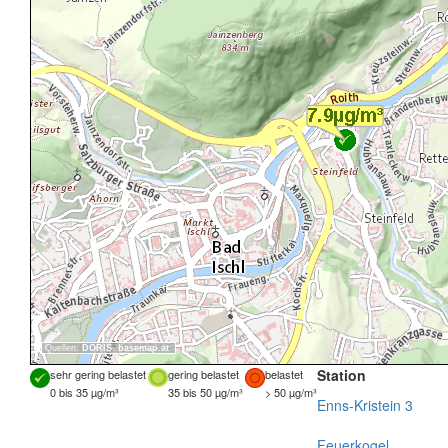
Quellen:
DORIS
,
basemap.at
Station
sehr gering belastet
gering belastet
belastet
0 bis 35 µg/m³
35 bis 50 µg/m³
> 50 µg/m³
Enns-Kristein 3
Feuerkogel