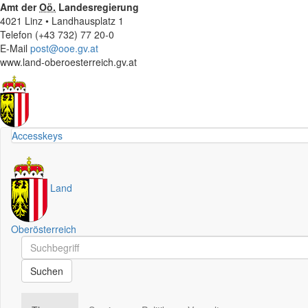
Amt der
Oö.
Landesregierung
4021 Linz • Landhausplatz 1
Telefon (+43 732) 77 20-0
E-Mail
post@ooe.gv.at
www.land-oberoesterreich.gv.at
Accesskeys
Land
Oberösterreich
Schnellsuche
Schnellsuche
Suchen