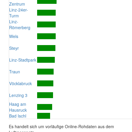
Zentrum
Linz-24er-
Turm
Linz-
Römerberg
Wels
Steyr
Linz-Stadtpark
Traun
Vöcklabruck
Lenzing 3
Haag am
Hausruck
Bad Ischl
Es handelt sich um vorläufige Online-Rohdaten aus dem