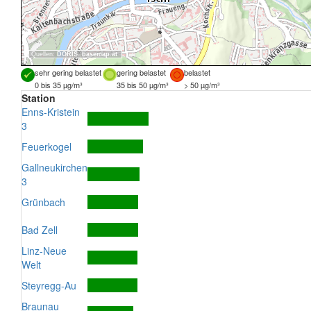
Quellen:
DORIS
,
basemap.at
sehr gering belastet
gering belastet
belastet
0 bis 35 µg/m³
35 bis 50 µg/m³
> 50 µg/m³
Station
Enns-Kristein
3
Feuerkogel
Gallneukirchen
3
Grünbach
Bad Zell
Linz-Neue
Welt
Steyregg-Au
Braunau