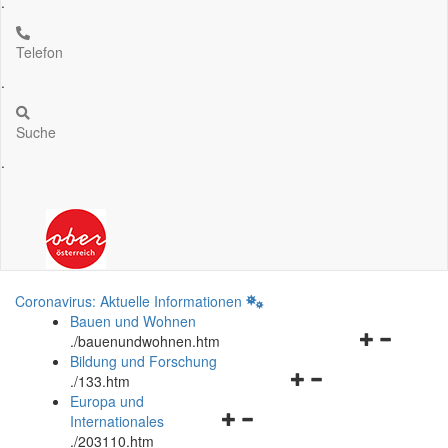
.
Telefon
.
Suche
.
Coronavirus: Aktuelle Informationen
Bauen und Wohnen
Navigationsm
.
/bauenundwohnen.htm
öffnen
Bildung und Forschung
Navigationsmenü
und
.
/133.htm
öffnen
schließen
Europa und
Navigationsmenü
und
Internationales
öffnen
schließen
.
/203110.htm