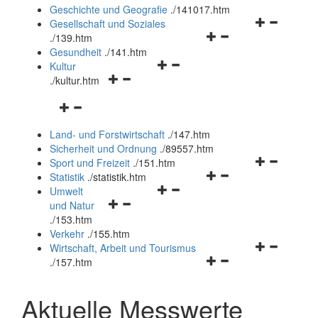
und
Geschichte und Geografie
.
/141017.htm
schließen
Navigationsm
Gesellschaft und Soziales
Navigationsmenü
öffnen
.
/139.htm
öffnen
und
Gesundheit
.
/141.htm
Navigationsmenü
und
schließen
Kultur
Navigationsmenü
öffnen
schließen
.
/kultur.htm
öffnen
und
Navigationsmenü
und
schließen
öffnen
schließen
Land- und Forstwirtschaft
.
/147.htm
und
Sicherheit und Ordnung
.
/89557.htm
schließen
Navigationsm
Sport und Freizeit
.
/151.htm
Navigationsmenü
öffnen
Statistik
.
/statistik.htm
Navigationsmenü
öffnen
und
Umwelt
Navigationsmenü
öffnen
und
schließen
und Natur
öffnen
und
schließen
.
/153.htm
und
schließen
Verkehr
.
/155.htm
schließen
Navigationsm
Wirtschaft, Arbeit und Tourismus
Navigationsmenü
öffnen
.
/157.htm
öffnen
und
und
schließen
Aktuelle Messwerte
schließen