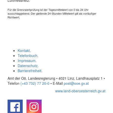
Luftmessnetz.
Für die Grenzwertprüfung ist der Tagesmittelwert von 0 bis 24 Uhr
ausschlaggebend. Der gleitende 24-Stunden Mittelwert gilt als vorläufiger
Richtwert.
Kontakt
.
Telefonbuch
.
Impressum
.
Datenschutz
.
Barrierefreiheit
.
Amt der Oö. Landesregierung • 4021 Linz, Landhausplatz 1
•
Telefon
(+43 732) 77 20-0
• E-Mail
post@ooe.gv.at
www.land-oberoesterreich.gv.at