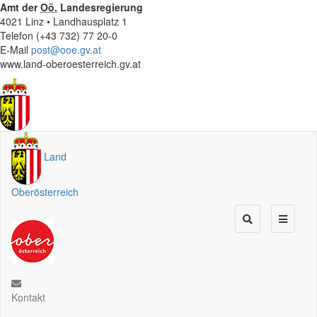
Amt der
Oö.
Landesregierung
4021 Linz • Landhausplatz 1
Telefon (+43 732) 77 20-0
E-Mail
post@ooe.gv.at
www.land-oberoesterreich.gv.at
Land
Oberösterreich
Kontakt