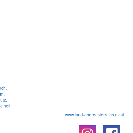
uch
.
um
.
utz
.
eiheit
.
www.land-oberoesterreich.gv.at