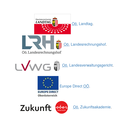
Oö.
Landtag
.
Oö.
Landesrechnungshof
.
Oö.
Landesverwaltungsgericht
.
Europe Direct
OÖ
.
Oö.
Zukunftsakademie
.