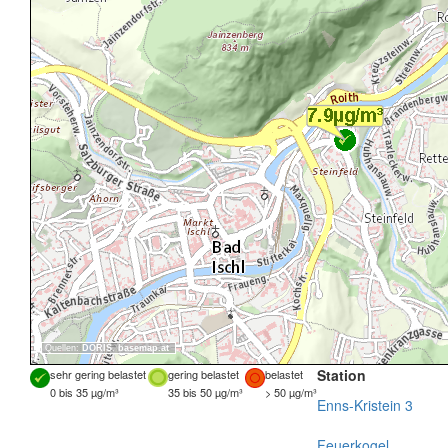
Quellen:
DORIS
,
basemap.at
Station
sehr gering belastet
gering belastet
belastet
0 bis 35 µg/m³
35 bis 50 µg/m³
> 50 µg/m³
Enns-Kristein 3
Feuerkogel