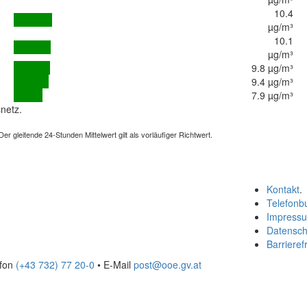
10.4
µg/m³
10.1
µg/m³
9.8 µg/m³
9.4 µg/m³
7.9 µg/m³
netz.
 gleitende 24-Stunden Mittelwert gilt als vorläufiger Richtwert.
Kontakt
.
Telefonb
Impress
Datensch
Barrierefr
efon
(+43 732) 77 20-0
• E-Mail
post@ooe.gv.at