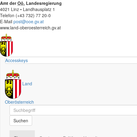
Amt der
Oö.
Landesregierung
4021 Linz • Landhausplatz 1
Telefon (+43 732) 77 20-0
E-Mail
post@ooe.gv.at
www.land-oberoesterreich.gv.at
Accesskeys
Land
Oberösterreich
Schnellsuche
Schnellsuche
Suchen