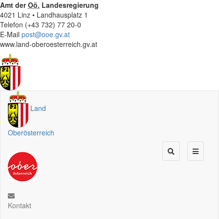
Amt der
Oö.
Landesregierung
4021 Linz • Landhausplatz 1
Telefon (+43 732) 77 20-0
E-Mail
post@ooe.gv.at
www.land-oberoesterreich.gv.at
Land
Oberösterreich
Kontakt