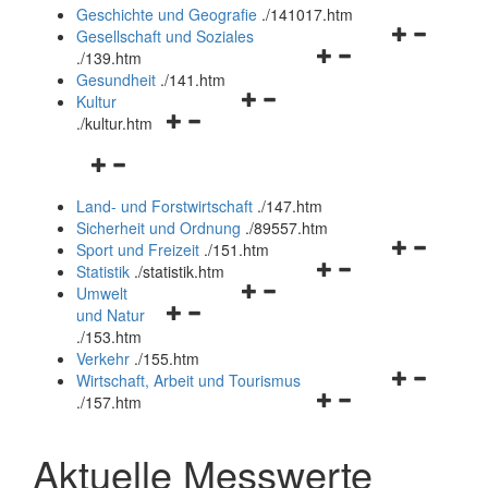
und
Geschichte und Geografie
.
/141017.htm
schließen
Navigationsm
Gesellschaft und Soziales
Navigationsmenü
öffnen
.
/139.htm
öffnen
und
Gesundheit
.
/141.htm
Navigationsmenü
und
schließen
Kultur
Navigationsmenü
öffnen
schließen
.
/kultur.htm
öffnen
und
Navigationsmenü
und
schließen
öffnen
schließen
Land- und Forstwirtschaft
.
/147.htm
und
Sicherheit und Ordnung
.
/89557.htm
schließen
Navigationsm
Sport und Freizeit
.
/151.htm
Navigationsmenü
öffnen
Statistik
.
/statistik.htm
Navigationsmenü
öffnen
und
Umwelt
Navigationsmenü
öffnen
und
schließen
und Natur
öffnen
und
schließen
.
/153.htm
und
schließen
Verkehr
.
/155.htm
schließen
Navigationsm
Wirtschaft, Arbeit und Tourismus
Navigationsmenü
öffnen
.
/157.htm
öffnen
und
und
schließen
Aktuelle Messwerte
schließen