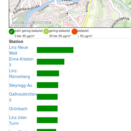
Quellen:
DORIS
,
basemap.at
sehr gering belastet
gering belastet
belastet
0 bis 35 µg/m³
35 bis 50 µg/m³
> 50 µg/m³
Station
Linz-Neue
Welt
Enns-Kristein
3
Linz-
Römerberg
Steyregg-Au
Gallneukirchen
3
Grünbach
Linz-24er-
Turm