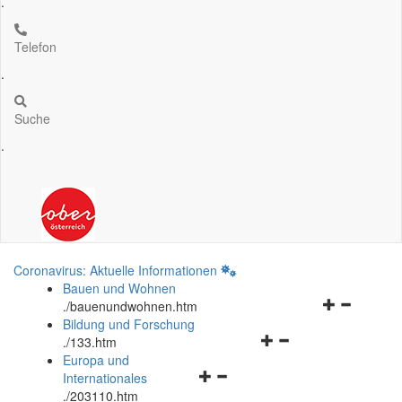
.
Telefon
.
Suche
.
Coronavirus: Aktuelle Informationen
Bauen und Wohnen
Navigationsm
.
/bauenundwohnen.htm
öffnen
Bildung und Forschung
Navigationsmenü
und
.
/133.htm
öffnen
schließen
Europa und
Navigationsmenü
und
Internationales
öffnen
schließen
.
/203110.htm