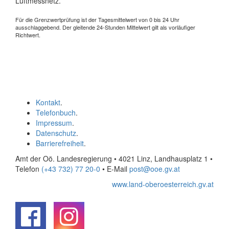
Luftmessnetz.
Für die Grenzwertprüfung ist der Tagesmittelwert von 0 bis 24 Uhr
ausschlaggebend. Der gleitende 24-Stunden Mittelwert gilt als vorläufiger
Richtwert.
Kontakt
.
Telefonbuch
.
Impressum
.
Datenschutz
.
Barrierefreiheit
.
Amt der Oö. Landesregierung • 4021 Linz, Landhausplatz 1
•
Telefon
(+43 732) 77 20-0
• E-Mail
post@ooe.gv.at
www.land-oberoesterreich.gv.at