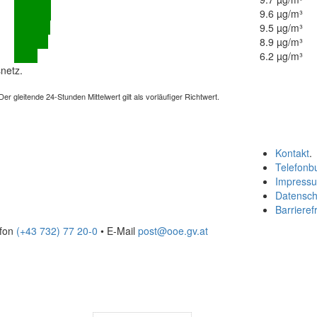
9.6 µg/m³
9.5 µg/m³
8.9 µg/m³
6.2 µg/m³
netz.
 gleitende 24-Stunden Mittelwert gilt als vorläufiger Richtwert.
Kontakt
.
Telefonb
Impress
Datensch
Barrierefr
efon
(+43 732) 77 20-0
• E-Mail
post@ooe.gv.at