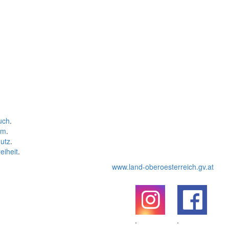
uch
.
um
.
utz
.
eiheit
.
www.land-oberoesterreich.gv.at
.
.