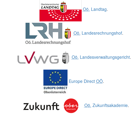
Oö.
Landtag
.
Oö.
Landesrechnungshof
.
Oö.
Landesverwaltungsgericht
.
Europe Direct
OÖ
.
Oö.
Zukunftsakademie
.