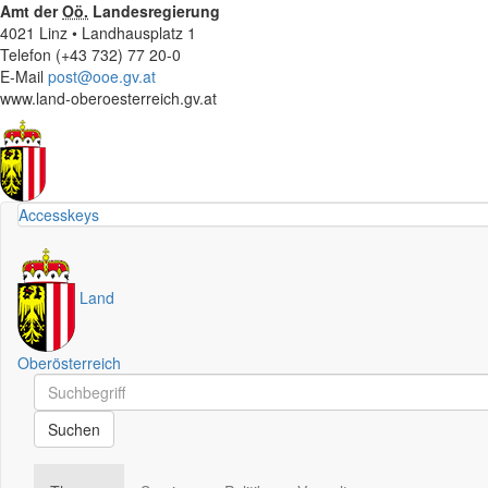
Amt der
Oö.
Landesregierung
4021 Linz • Landhausplatz 1
Telefon (+43 732) 77 20-0
E-Mail
post@ooe.gv.at
www.land-oberoesterreich.gv.at
Accesskeys
Land
Oberösterreich
Schnellsuche
Schnellsuche
Suchen