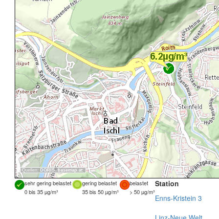
Quellen:
DORIS
,
basemap.at
Station
sehr gering belastet
gering belastet
belastet
0 bis 35 µg/m³
35 bis 50 µg/m³
> 50 µg/m³
Enns-Kristein 3
Linz-Neue Welt