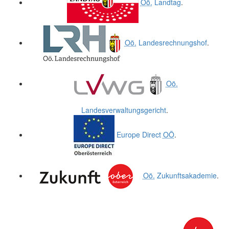
Oö.
Landtag
.
Oö.
Landesrechnungshof
.
Oö.
Landesverwaltungsgericht
.
Europe Direct
OÖ
.
Oö.
Zukunftsakademie
.