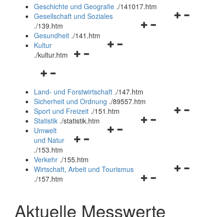
und
Geschichte und Geografie
.
/141017.htm
schließen
Navigationsm
Gesellschaft und Soziales
Navigationsmenü
öffnen
.
/139.htm
öffnen
und
Gesundheit
.
/141.htm
Navigationsmenü
und
schließen
Kultur
Navigationsmenü
öffnen
schließen
.
/kultur.htm
öffnen
und
Navigationsmenü
und
schließen
öffnen
schließen
Land- und Forstwirtschaft
.
/147.htm
und
Sicherheit und Ordnung
.
/89557.htm
schließen
Navigationsm
Sport und Freizeit
.
/151.htm
Navigationsmenü
öffnen
Statistik
.
/statistik.htm
Navigationsmenü
öffnen
und
Umwelt
Navigationsmenü
öffnen
und
schließen
und Natur
öffnen
und
schließen
.
/153.htm
und
schließen
Verkehr
.
/155.htm
schließen
Navigationsm
Wirtschaft, Arbeit und Tourismus
Navigationsmenü
öffnen
.
/157.htm
öffnen
und
und
schließen
Aktuelle Messwerte
schließen