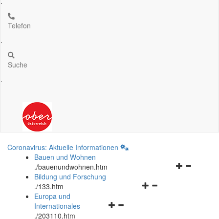
.
Telefon
.
Suche
.
Coronavirus: Aktuelle Informationen
Bauen und Wohnen
Navigationsm
.
/bauenundwohnen.htm
öffnen
Bildung und Forschung
Navigationsmenü
und
.
/133.htm
öffnen
schließen
Europa und
Navigationsmenü
und
Internationales
öffnen
schließen
.
/203110.htm