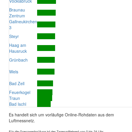
Vöcklabruck
Braunau
Zentrum
Gallneukirchen
3
Steyr
Haag am
Hausruck
Grünbach
Wels
Bad Zell
Feuerkogel
Traun
Bad Ischl
Es handelt sich um vorläufige Online-Rohdaten aus dem
Luftmessnetz.
Für die Grenzwertprüfung ist der Tagesmittelwert von 0 bis 24 Uhr