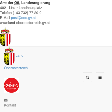
Amt der
Oö.
Landesregierung
4021 Linz • Landhausplatz 1
Telefon (+43 732) 77 20-0
E-Mail
post@ooe.gv.at
www.land-oberoesterreich.gv.at
Land
Oberösterreich
Kontakt