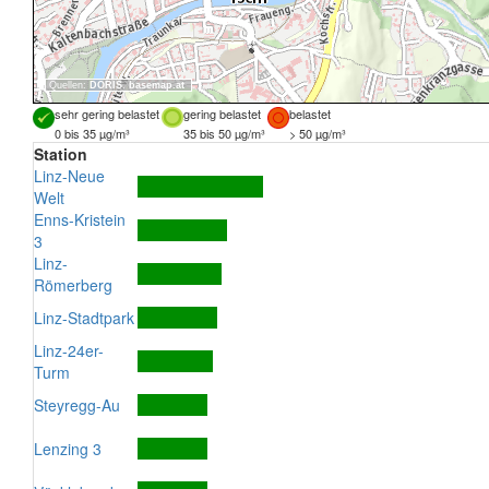
Quellen:
DORIS
,
basemap.at
sehr gering belastet
gering belastet
belastet
0 bis 35 µg/m³
35 bis 50 µg/m³
> 50 µg/m³
Station
Linz-Neue
Welt
Enns-Kristein
3
Linz-
Römerberg
Linz-Stadtpark
Linz-24er-
Turm
Steyregg-Au
Lenzing 3