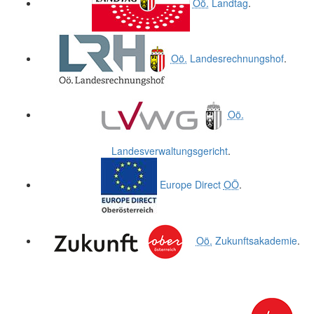
Oö.
Landtag
.
Oö.
Landesrechnungshof
.
Oö.
Landesverwaltungsgericht
.
Europe Direct
OÖ
.
Oö.
Zukunftsakademie
.