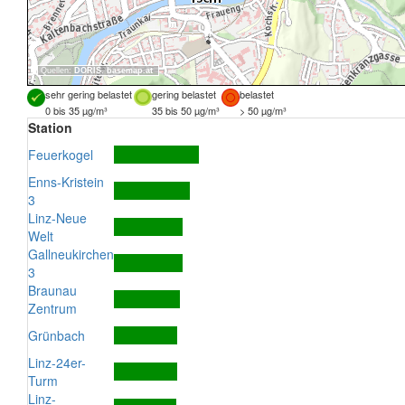
Quellen:
DORIS
,
basemap.at
sehr gering belastet
gering belastet
belastet
0 bis 35 µg/m³
35 bis 50 µg/m³
> 50 µg/m³
Station
Feuerkogel
Enns-Kristein
3
Linz-Neue
Welt
Gallneukirchen
3
Braunau
Zentrum
Grünbach
Linz-24er-
Turm
Linz-