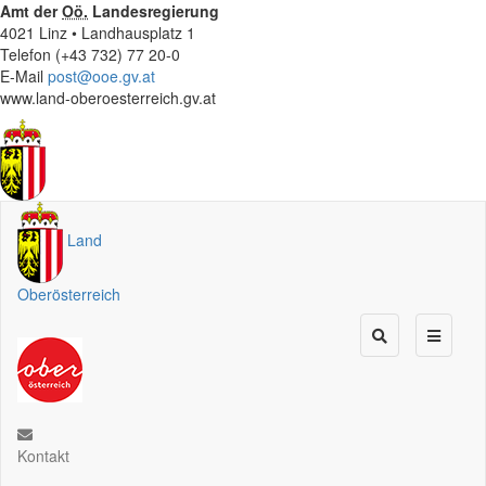
Amt der
Oö.
Landesregierung
4021 Linz • Landhausplatz 1
Telefon (+43 732) 77 20-0
E-Mail
post@ooe.gv.at
www.land-oberoesterreich.gv.at
Land
Oberösterreich
Kontakt