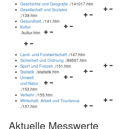
und
Geschichte und Geografie
.
/141017.htm
schließen
Navigationsm
Gesellschaft und Soziales
Navigationsmenü
öffnen
.
/139.htm
öffnen
und
Gesundheit
.
/141.htm
Navigationsmenü
und
schließen
Kultur
Navigationsmenü
öffnen
schließen
.
/kultur.htm
öffnen
und
Navigationsmenü
und
schließen
öffnen
schließen
Land- und Forstwirtschaft
.
/147.htm
und
Sicherheit und Ordnung
.
/89557.htm
schließen
Navigationsm
Sport und Freizeit
.
/151.htm
Navigationsmenü
öffnen
Statistik
.
/statistik.htm
Navigationsmenü
öffnen
und
Umwelt
Navigationsmenü
öffnen
und
schließen
und Natur
öffnen
und
schließen
.
/153.htm
und
schließen
Verkehr
.
/155.htm
schließen
Navigationsm
Wirtschaft, Arbeit und Tourismus
Navigationsmenü
öffnen
.
/157.htm
öffnen
und
und
schließen
Aktuelle Messwerte
schließen