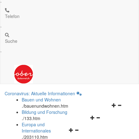
.
Telefon
.
Suche
.
Coronavirus: Aktuelle Informationen
Bauen und Wohnen
Navigationsm
.
/bauenundwohnen.htm
öffnen
Bildung und Forschung
Navigationsmenü
und
.
/133.htm
öffnen
schließen
Europa und
Navigationsmenü
und
Internationales
öffnen
schließen
.
/203110.htm