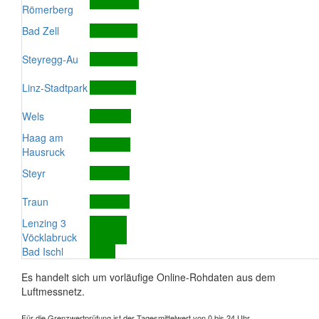
Römerberg
Bad Zell
Steyregg-Au
Linz-Stadtpark
Wels
Haag am
Hausruck
Steyr
Traun
Lenzing 3
Vöcklabruck
Bad Ischl
Es handelt sich um vorläufige Online-Rohdaten aus dem
Luftmessnetz.
Für die Grenzwertprüfung ist der Tagesmittelwert von 0 bis 24 Uhr