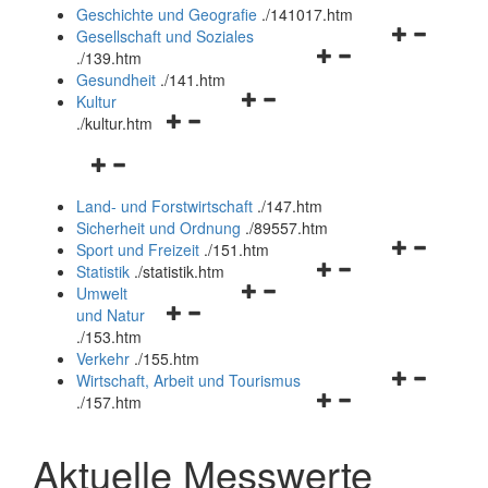
und
Geschichte und Geografie
.
/141017.htm
schließen
Navigationsm
Gesellschaft und Soziales
Navigationsmenü
öffnen
.
/139.htm
öffnen
und
Gesundheit
.
/141.htm
Navigationsmenü
und
schließen
Kultur
Navigationsmenü
öffnen
schließen
.
/kultur.htm
öffnen
und
Navigationsmenü
und
schließen
öffnen
schließen
Land- und Forstwirtschaft
.
/147.htm
und
Sicherheit und Ordnung
.
/89557.htm
schließen
Navigationsm
Sport und Freizeit
.
/151.htm
Navigationsmenü
öffnen
Statistik
.
/statistik.htm
Navigationsmenü
öffnen
und
Umwelt
Navigationsmenü
öffnen
und
schließen
und Natur
öffnen
und
schließen
.
/153.htm
und
schließen
Verkehr
.
/155.htm
schließen
Navigationsm
Wirtschaft, Arbeit und Tourismus
Navigationsmenü
öffnen
.
/157.htm
öffnen
und
und
schließen
Aktuelle Messwerte
schließen