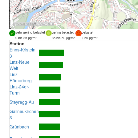
Quellen:
DORIS
,
basemap.at
sehr gering belastet
gering belastet
belastet
0 bis 35 µg/m³
35 bis 50 µg/m³
> 50 µg/m³
Station
Enns-Kristein
3
Linz-Neue
Welt
Linz-
Römerberg
Linz-24er-
Turm
Steyregg-Au
Gallneukirchen
3
Grünbach