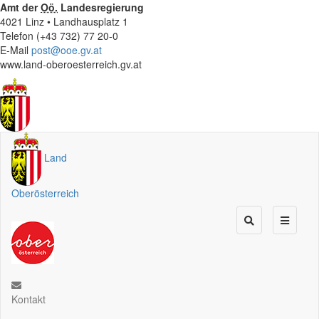
Amt der
Oö.
Landesregierung
4021 Linz • Landhausplatz 1
Telefon (+43 732) 77 20-0
E-Mail
post@ooe.gv.at
www.land-oberoesterreich.gv.at
Land
Oberösterreich
Kontakt