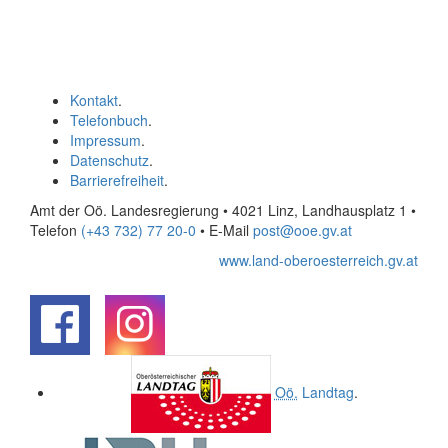
Kontakt
.
Telefonbuch
.
Impressum
.
Datenschutz
.
Barrierefreiheit
.
Amt der Oö. Landesregierung • 4021 Linz, Landhausplatz 1
•
Telefon
(+43 732) 77 20-0
• E-Mail
post@ooe.gv.at
www.land-oberoesterreich.gv.at
.
.
Oö.
Landtag
.