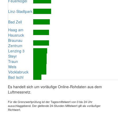
Feuerkogel
Linz-Stadtpark
Bad Zell
Haag am
Hausruck
Braunau
Zentrum
Lenzing 3
Steyr
Traun
Wels
Vöcklabruck
Bad Ischl
Es handelt sich um vorläufige Online-Rohdaten aus dem
Luftmessnetz.
Für die Grenzwertprüfung ist der Tagesmittelwert von 0 bis 24 Uhr
ausschlaggebend. Der gleitende 24-Stunden Mittelwert gilt als vorläufiger
Richtwert.