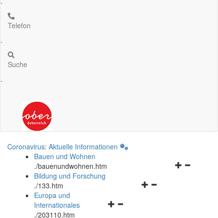
.
Telefon
.
Suche
.
Coronavirus: Aktuelle Informationen
Bauen und Wohnen
Navigationsm
.
/bauenundwohnen.htm
öffnen
Bildung und Forschung
Navigationsmenü
und
.
/133.htm
öffnen
schließen
Europa und
Navigationsmenü
und
Internationales
öffnen
schließen
.
/203110.htm