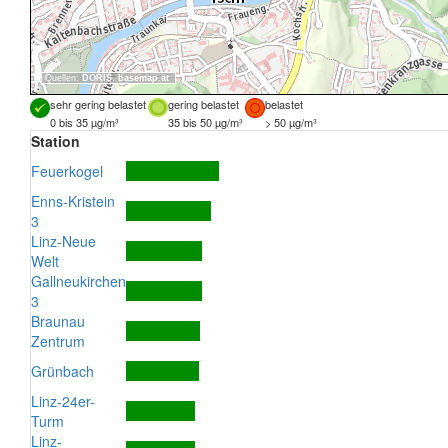
Quellen:
DORIS
,
basemap.at
sehr gering belastet
gering belastet
belastet
0 bis 35 µg/m³
35 bis 50 µg/m³
> 50 µg/m³
Station
Feuerkogel
Enns-Kristein
3
Linz-Neue
Welt
Gallneukirchen
3
Braunau
Zentrum
Grünbach
Linz-24er-
Turm
Linz-