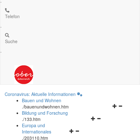
.
Telefon
.
Suche
.
Coronavirus: Aktuelle Informationen
Bauen und Wohnen
Navigationsm
.
/bauenundwohnen.htm
öffnen
Bildung und Forschung
Navigationsmenü
und
.
/133.htm
öffnen
schließen
Europa und
Navigationsmenü
und
Internationales
öffnen
schließen
.
/203110.htm