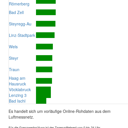
Römerberg
Bad Zell
Steyregg-Au
Linz-Stadtpark
Wels
Steyr
Traun
Haag am
Hausruck
Vöcklabruck
Lenzing 3
Bad Ischl
Es handelt sich um vorläufige Online-Rohdaten aus dem
Luftmessnetz.
Für die Grenzwertprüfung ist der Tagesmittelwert von 0 bis 24 Uhr