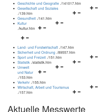
und
Geschichte und Geografie
.
/141017.htm
schließen
Navigationsm
Gesellschaft und Soziales
Navigationsmenü
öffnen
.
/139.htm
öffnen
und
Gesundheit
.
/141.htm
Navigationsmenü
und
schließen
Kultur
Navigationsmenü
öffnen
schließen
.
/kultur.htm
öffnen
und
Navigationsmenü
und
schließen
öffnen
schließen
Land- und Forstwirtschaft
.
/147.htm
und
Sicherheit und Ordnung
.
/89557.htm
schließen
Navigationsm
Sport und Freizeit
.
/151.htm
Navigationsmenü
öffnen
Statistik
.
/statistik.htm
Navigationsmenü
öffnen
und
Umwelt
Navigationsmenü
öffnen
und
schließen
und Natur
öffnen
und
schließen
.
/153.htm
und
schließen
Verkehr
.
/155.htm
schließen
Navigationsm
Wirtschaft, Arbeit und Tourismus
Navigationsmenü
öffnen
.
/157.htm
öffnen
und
und
schließen
Aktuelle Messwerte
schließen