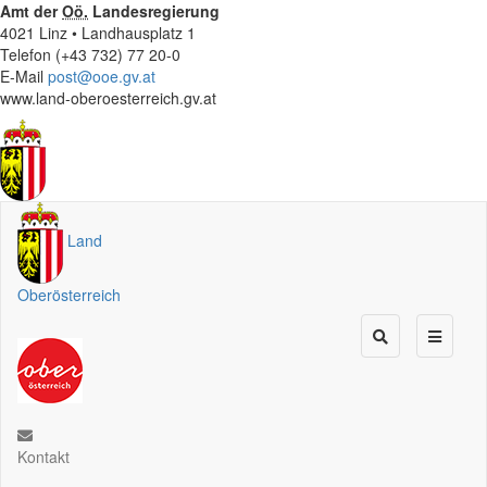
Amt der
Oö.
Landesregierung
4021 Linz • Landhausplatz 1
Telefon (+43 732) 77 20-0
E-Mail
post@ooe.gv.at
www.land-oberoesterreich.gv.at
Land
Oberösterreich
Kontakt