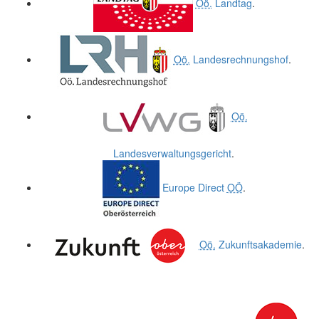
Oö.
Landtag
.
Oö.
Landesrechnungshof
.
Oö.
Landesverwaltungsgericht
.
Europe Direct
OÖ
.
Oö.
Zukunftsakademie
.