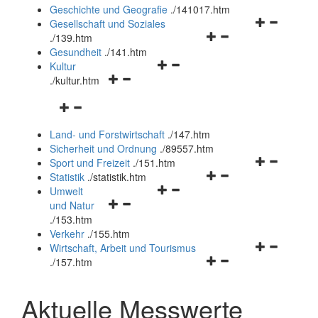
und
Geschichte und Geografie
.
/141017.htm
schließen
Navigationsm
Gesellschaft und Soziales
Navigationsmenü
öffnen
.
/139.htm
öffnen
und
Gesundheit
.
/141.htm
Navigationsmenü
und
schließen
Kultur
Navigationsmenü
öffnen
schließen
.
/kultur.htm
öffnen
und
Navigationsmenü
und
schließen
öffnen
schließen
Land- und Forstwirtschaft
.
/147.htm
und
Sicherheit und Ordnung
.
/89557.htm
schließen
Navigationsm
Sport und Freizeit
.
/151.htm
Navigationsmenü
öffnen
Statistik
.
/statistik.htm
Navigationsmenü
öffnen
und
Umwelt
Navigationsmenü
öffnen
und
schließen
und Natur
öffnen
und
schließen
.
/153.htm
und
schließen
Verkehr
.
/155.htm
schließen
Navigationsm
Wirtschaft, Arbeit und Tourismus
Navigationsmenü
öffnen
.
/157.htm
öffnen
und
und
schließen
Aktuelle Messwerte
schließen