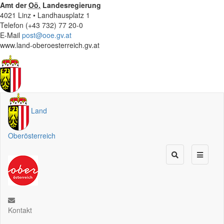
Amt der
Oö.
Landesregierung
4021 Linz • Landhausplatz 1
Telefon (+43 732) 77 20-0
E-Mail
post@ooe.gv.at
www.land-oberoesterreich.gv.at
Land
Oberösterreich
Kontakt