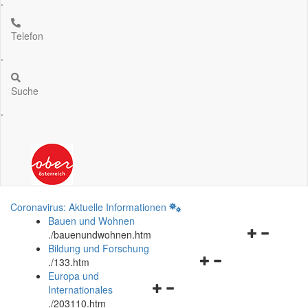
.
Telefon
.
Suche
.
Coronavirus: Aktuelle Informationen
Bauen und Wohnen
Navigationsm
.
/bauenundwohnen.htm
öffnen
Bildung und Forschung
Navigationsmenü
und
.
/133.htm
öffnen
schließen
Europa und
Navigationsmenü
und
Internationales
öffnen
schließen
.
/203110.htm