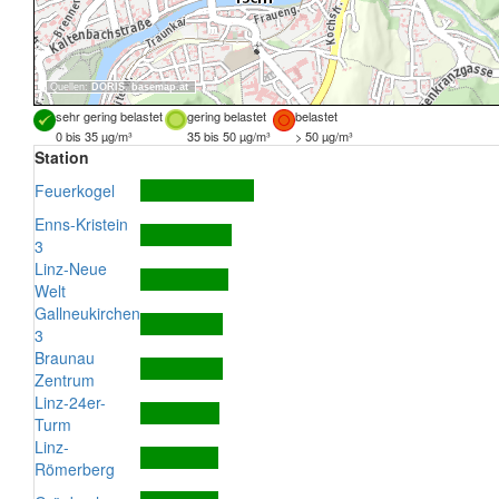
Quellen:
DORIS
,
basemap.at
sehr gering belastet
gering belastet
belastet
0 bis 35 µg/m³
35 bis 50 µg/m³
> 50 µg/m³
Station
Feuerkogel
Enns-Kristein
3
Linz-Neue
Welt
Gallneukirchen
3
Braunau
Zentrum
Linz-24er-
Turm
Linz-
Römerberg