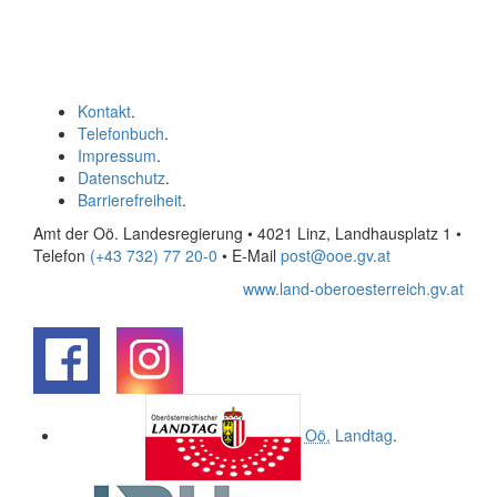
Kontakt
.
Telefonbuch
.
Impressum
.
Datenschutz
.
Barrierefreiheit
.
Amt der Oö. Landesregierung • 4021 Linz, Landhausplatz 1
•
Telefon
(+43 732) 77 20-0
• E-Mail
post@ooe.gv.at
www.land-oberoesterreich.gv.at
.
.
Oö.
Landtag
.