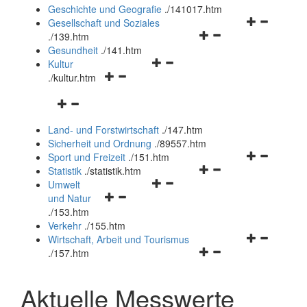
und
Geschichte und Geografie
.
/141017.htm
schließen
Navigationsm
Gesellschaft und Soziales
Navigationsmenü
öffnen
.
/139.htm
öffnen
und
Gesundheit
.
/141.htm
Navigationsmenü
und
schließen
Kultur
Navigationsmenü
öffnen
schließen
.
/kultur.htm
öffnen
und
Navigationsmenü
und
schließen
öffnen
schließen
Land- und Forstwirtschaft
.
/147.htm
und
Sicherheit und Ordnung
.
/89557.htm
schließen
Navigationsm
Sport und Freizeit
.
/151.htm
Navigationsmenü
öffnen
Statistik
.
/statistik.htm
Navigationsmenü
öffnen
und
Umwelt
Navigationsmenü
öffnen
und
schließen
und Natur
öffnen
und
schließen
.
/153.htm
und
schließen
Verkehr
.
/155.htm
schließen
Navigationsm
Wirtschaft, Arbeit und Tourismus
Navigationsmenü
öffnen
.
/157.htm
öffnen
und
und
schließen
Aktuelle Messwerte
schließen