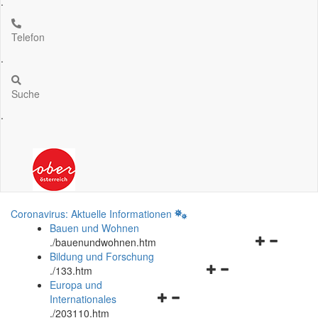
.
Telefon
.
Suche
.
Coronavirus: Aktuelle Informationen
Bauen und Wohnen
Navigationsm
.
/bauenundwohnen.htm
öffnen
Bildung und Forschung
Navigationsmenü
und
.
/133.htm
öffnen
schließen
Europa und
Navigationsmenü
und
Internationales
öffnen
schließen
.
/203110.htm