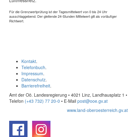
Luftmessnetz.
Für die Grenzwertprüfung ist der Tagesmittelwert von 0 bis 24 Uhr
ausschlaggebend. Der gleitende 24-Stunden Mittelwert gilt als vorläufiger
Richtwert.
Kontakt
.
Telefonbuch
.
Impressum
.
Datenschutz
.
Barrierefreiheit
.
Amt der Oö. Landesregierung • 4021 Linz, Landhausplatz 1
•
Telefon
(+43 732) 77 20-0
• E-Mail
post@ooe.gv.at
www.land-oberoesterreich.gv.at