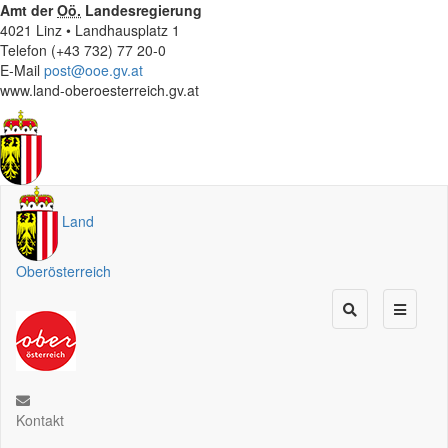
Amt der
Oö.
Landesregierung
4021 Linz • Landhausplatz 1
Telefon (+43 732) 77 20-0
E-Mail
post@ooe.gv.at
www.land-oberoesterreich.gv.at
Land
Oberösterreich
Kontakt