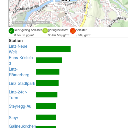
Quellen:
DORIS
,
basemap.at
sehr gering belastet
gering belastet
belastet
0 bis 35 µg/m³
35 bis 50 µg/m³
> 50 µg/m³
Station
Linz-Neue
Welt
Enns-Kristein
3
Linz-
Römerberg
Linz-Stadtpark
Linz-24er-
Turm
Steyregg-Au
Steyr
Gallneukirchen