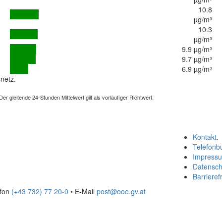
10.8
µg/m³
10.3
µg/m³
9.9 µg/m³
9.7 µg/m³
6.9 µg/m³
netz.
 gleitende 24-Stunden Mittelwert gilt als vorläufiger Richtwert.
Kontakt
.
Telefonb
Impress
Datensch
Barrierefr
efon
(+43 732) 77 20-0
• E-Mail
post@ooe.gv.at