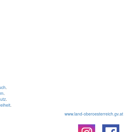
uch
.
um
.
utz
.
eiheit
.
www.land-oberoesterreich.gv.at