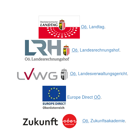
Oö.
Landtag
.
Oö.
Landesrechnungshof
.
Oö.
Landesverwaltungsgericht
.
Europe Direct
OÖ
.
Oö.
Zukunftsakademie
.