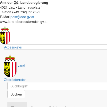
Amt der
Oö.
Landesregierung
4021 Linz • Landhausplatz 1
Telefon (+43 732) 77 20-0
E-Mail
post@ooe.gv.at
www.land-oberoesterreich.gv.at
Accesskeys
Land
Oberösterreich
Schnellsuche
Schnellsuche
Suchen