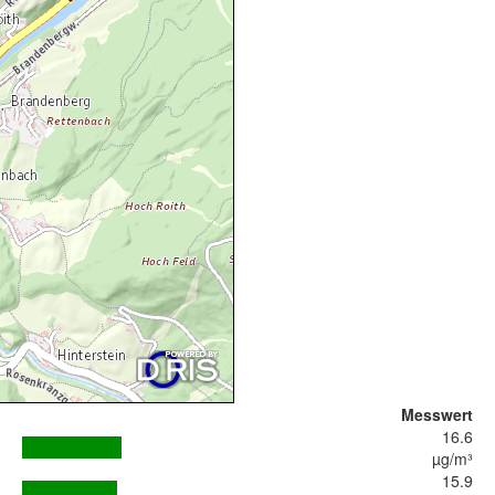
Messwert
16.6
µg/m³
15.9