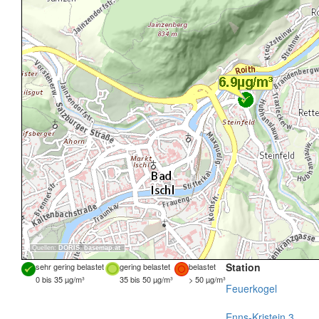
Quellen:
DORIS
,
basemap.at
Station
sehr gering belastet
gering belastet
belastet
0 bis 35 µg/m³
35 bis 50 µg/m³
> 50 µg/m³
Feuerkogel
Enns-Kristein 3